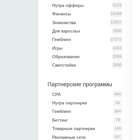
Нутра офферы
5229
Финансы
16288
Знакомства
12507
Для взрослых
2850
Гемблинг
27272
Игры
4333
Образование
2099
Свипстейки
2890
Партнерские программы
CPA
404
Нутра партнерки
43
Гемблинг
364
Беттинг
79
Товарные партнерки
149
Рекламные сети
347