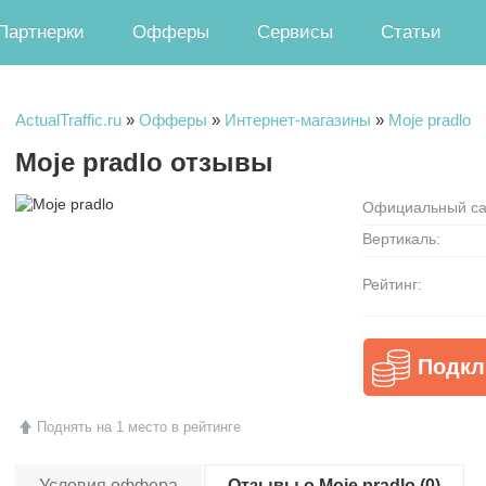
Партнерки
Офферы
Сервисы
Статьи
ActualTraffic.ru
»
Офферы
»
Интернет-магазины
»
Moje pradlo
Moje pradlo отзывы
Официальный са
Вертикаль:
Рейтинг:
Подкл
Поднять на 1 место в рейтинге
Условия оффера
Отзывы о Moje pradlo (0)