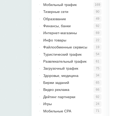
Мобильный трафик
169
Тизерные сети
90
Образование
49
Финансы, банки
92
Интернет-магазины
69
Инфо товары
22
Файлообменные сервисы
19
Туристический трафик
54
Развлекательный трафик
61
Загрузочный трафик
75
Здоровье, медицина
34
Биржи заданий
65
Видео реклама
66
Дейтинг партнерки
92
Игры
24
Мобильные CPA
71