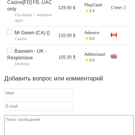
Casino[FD] FB, UAC
PlayCash
129.00 $
Стран: 2
only
2.4
Facebook + webview
apps
Mr Green (CA) ()
Adexico
110.00 $
Casino
0.0
Basswin - UK -
Adthorized
105.00 $
Responsive
0.0
Desktop
Добавить вопрос или комментарий