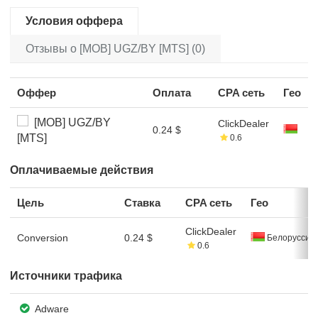
Условия оффера
Отзывы о [MOB] UGZ/BY [MTS] (0)
Оффер
Оплата
CPA сеть
Гео
[MOB] UGZ/BY
ClickDealer
0.24 $
[MTS]
0.6
Оплачиваемые действия
Цель
Ставка
CPA сеть
Гео
ClickDealer
Conversion
0.24 $
Белоруссия
0.6
Источники трафика
Adware