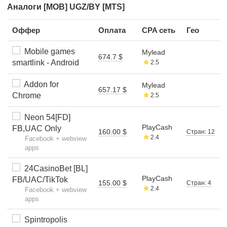
Аналоги [MOB] UGZ/BY [MTS]
Оффер
Оплата
CPA сеть
Гео
Mobile games
Mylead
674.7 $
smartlink - Android
2.5
Addon for
Mylead
657.17 $
Chrome
2.5
Neon 54[FD]
PlayCash
FB,UAC Only
160.00 $
Стран: 12
2.4
Facebook + webview
apps
24CasinoBet [BL]
PlayCash
FB/UAC/TikTok
155.00 $
Стран: 4
2.4
Facebook + webview
apps
Spintropolis