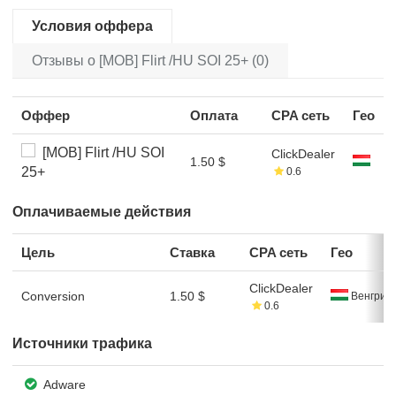
Условия оффера
Отзывы о [MOB] Flirt /HU SOI 25+ (0)
Оффер
Оплата
CPA сеть
Гео
[MOB] Flirt /HU SOI
ClickDealer
1.50 $
25+
0.6
Оплачиваемые действия
Цель
Ставка
CPA сеть
Гео
ClickDealer
Conversion
1.50 $
Венгрия
0.6
Источники трафика
Adware