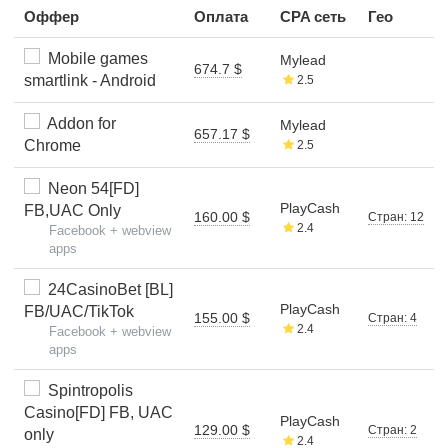
Оффер
Оплата
CPA сеть
Гео
Mobile games
Mylead
674.7 $
smartlink - Android
2.5
Addon for
Mylead
657.17 $
Chrome
2.5
Neon 54[FD]
PlayCash
FB,UAC Only
160.00 $
Стран: 12
2.4
Facebook + webview
apps
24CasinoBet [BL]
PlayCash
FB/UAC/TikTok
155.00 $
Стран: 4
2.4
Facebook + webview
apps
Spintropolis
Casino[FD] FB, UAC
PlayCash
129.00 $
Стран: 2
only
2.4