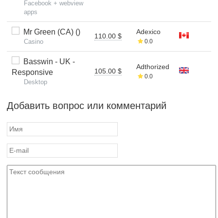
Facebook + webview
apps
Mr Green (CA) ()
Adexico
110.00 $
Casino
0.0
Basswin - UK -
Adthorized
105.00 $
Responsive
0.0
Desktop
Добавить вопрос или комментарий