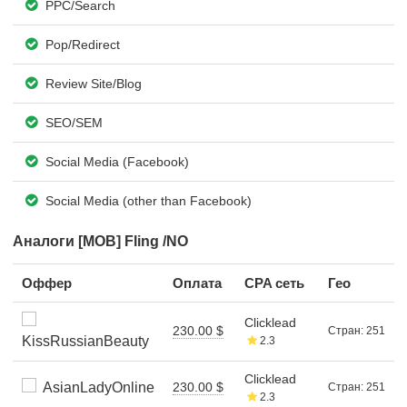
PPC/Search
Pop/Redirect
Review Site/Blog
SEO/SEM
Social Media (Facebook)
Social Media (other than Facebook)
Аналоги [MOB] Fling /NO
Оффер
Оплата
CPA сеть
Гео
Clicklead
230.00 $
Стран: 251
KissRussianBeauty
2.3
Clicklead
AsianLadyOnline
230.00 $
Стран: 251
2.3