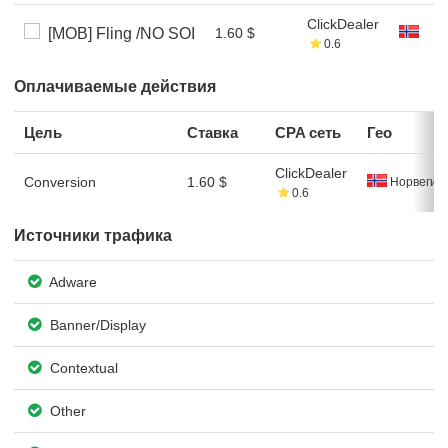
ClickDealer
[MOB] Fling /NO SOI
1.60 $
0.6
Оплачиваемые действия
Цель
Ставка
CPA сеть
Гео
ClickDealer
Conversion
1.60 $
Норвегия
0.6
Источники трафика
Adware
Banner/Display
Contextual
Other