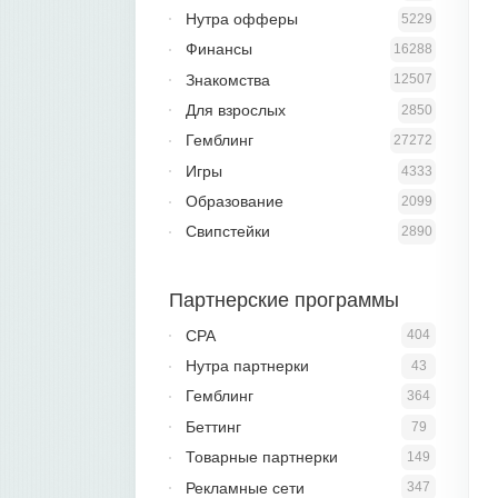
Нутра офферы
5229
Финансы
16288
Знакомства
12507
Для взрослых
2850
Гемблинг
27272
Игры
4333
Образование
2099
Свипстейки
2890
Партнерские программы
CPA
404
Нутра партнерки
43
Гемблинг
364
Беттинг
79
Товарные партнерки
149
Рекламные сети
347