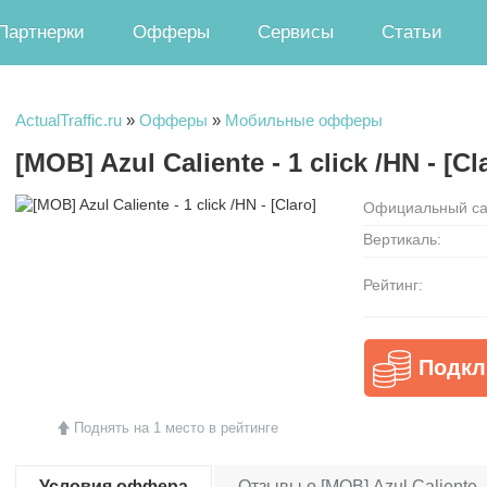
Партнерки
Офферы
Сервисы
Статьи
ActualTraffic.ru
»
Офферы
»
Мобильные офферы
[MOB] Azul Caliente - 1 click /HN - [Cl
Официальный са
Вертикаль:
Рейтинг:
Подкл
Поднять на 1 место в рейтинге
Условия оффера
Отзывы о [MOB] Azul Caliente - 1