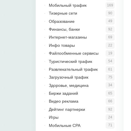
Мобильный трафик
169
Тизерные сети
90
Образование
49
Финансы, банки
92
Интернет-магазины
69
Инфо товары
22
Файлообменные сервисы
19
Туристический трафик
54
Развлекательный трафик
61
Загрузочный трафик
75
Здоровье, медицина
34
Биржи заданий
65
Видео реклама
66
Дейтинг партнерки
92
Игры
24
Мобильные CPA
71