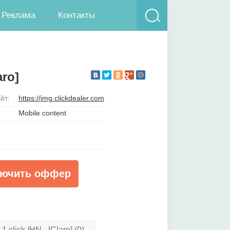
Реклама
Контакты
aro]
йт:
https://img.clickdealer.com
Mobile content
ючить оффер
 click /HN - [Claro] (0)