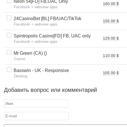
Neon 54[FD] FB,UAC Only
160.00 $
Facebook + webview apps
24CasinoBet [BL] FB/UAC/TikTok
155.00 $
Facebook + webview apps
Spintropolis Casino[FD] FB, UAC only
129.00 $
Facebook + webview apps
Mr Green (CA) ()
110.00 $
Casino
Basswin - UK - Responsive
105.00 $
Desktop
Добавить вопрос или комментарий