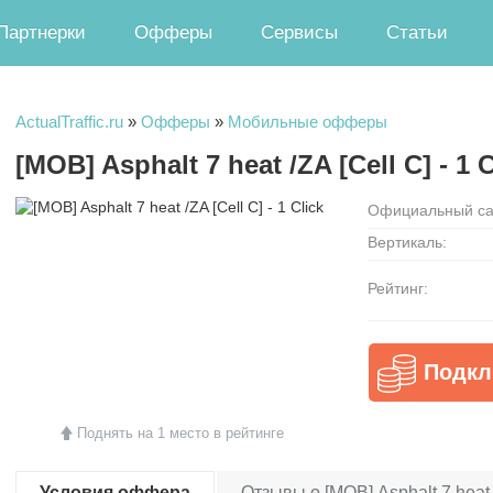
Партнерки
Офферы
Сервисы
Статьи
ActualTraffic.ru
»
Офферы
»
Мобильные офферы
[MOB] Asphalt 7 heat /ZA [Cell C] - 1 C
Официальный са
Вертикаль:
Рейтинг:
Подкл
Поднять на 1 место в рейтинге
Условия оффера
Отзывы о [MOB] Asphalt 7 heat /Z