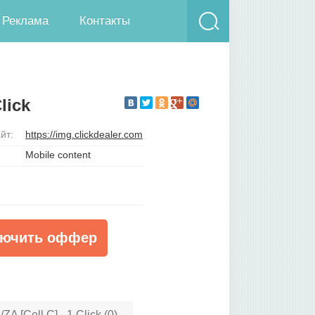
Реклама
Контакты
lick
йт:
https://img.clickdealer.com
Mobile content
ючить оффер
A [Cell C] - 1 Click (0)