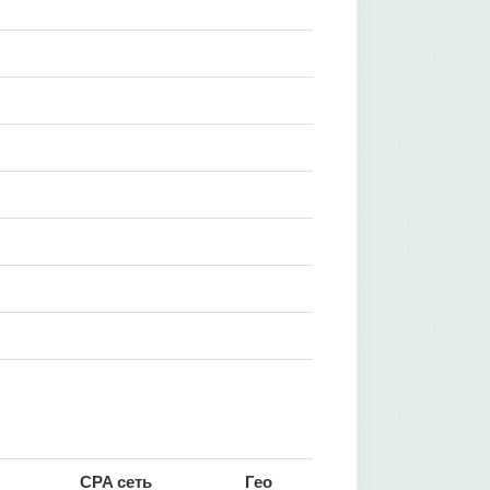
CPA сеть
Гео