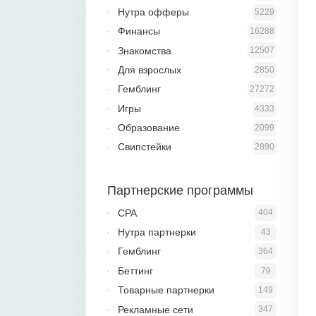
Нутра офферы
5229
Финансы
16288
Знакомства
12507
Для взрослых
2850
Гемблинг
27272
Игры
4333
Образование
2099
Свипстейки
2890
Партнерские программы
CPA
404
Нутра партнерки
43
Гемблинг
364
Беттинг
79
Товарные партнерки
149
Рекламные сети
347