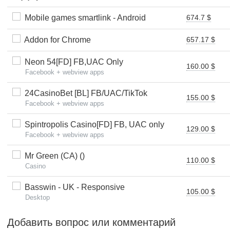
Mobile games smartlink - Android
674.7 $
Addon for Chrome
657.17 $
Neon 54[FD] FB,UAC Only
160.00 $
Facebook + webview apps
24CasinoBet [BL] FB/UAC/TikTok
155.00 $
Facebook + webview apps
Spintropolis Casino[FD] FB, UAC only
129.00 $
Facebook + webview apps
Mr Green (CA) ()
110.00 $
Casino
Basswin - UK - Responsive
105.00 $
Desktop
Добавить вопрос или комментарий