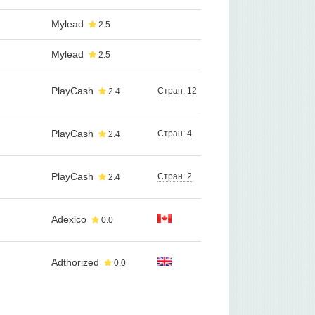
Mylead
2.5
Mylead
2.5
PlayCash
Стран: 12
2.4
PlayCash
Стран: 4
2.4
PlayCash
Стран: 2
2.4
Adexico
0.0
Adthorized
0.0