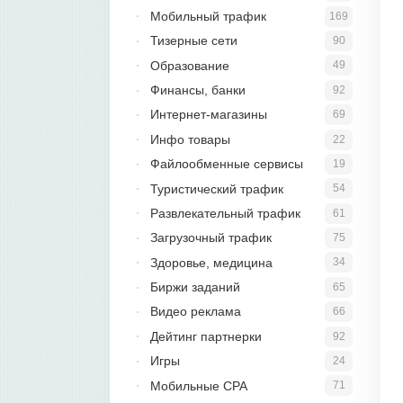
Мобильный трафик
169
Тизерные сети
90
Образование
49
Финансы, банки
92
Интернет-магазины
69
Инфо товары
22
Файлообменные сервисы
19
Туристический трафик
54
Развлекательный трафик
61
Загрузочный трафик
75
Здоровье, медицина
34
Биржи заданий
65
Видео реклама
66
Дейтинг партнерки
92
Игры
24
Мобильные CPA
71