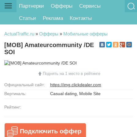
Партнерки
Офферы
Сервисы
Статьи
Реклама
Контакты
ActualTraffic.ru
»
Офферы
»
Мобильные офферы
[MOB] Amateurcommunity /DE
SOI
Поднять на 1 место в рейтинге
Официальный сайт:
https://img.clickdealer.com
Вертикаль:
Casual dating, Mobile Site
Рейтинг:
Подключить оффер