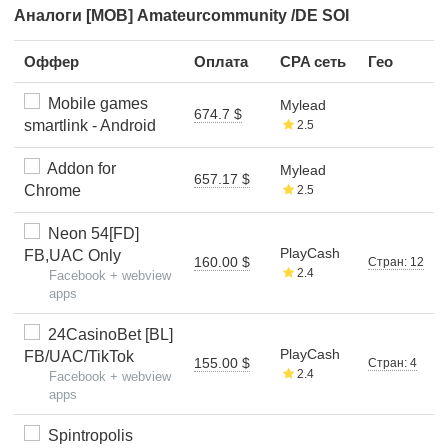
Аналоги [MOB] Amateurcommunity /DE SOI
Оффер
Оплата
CPA сеть
Гео
Mobile games
Mylead
674.7 $
smartlink - Android
2.5
Addon for
Mylead
657.17 $
Chrome
2.5
Neon 54[FD]
PlayCash
FB,UAC Only
160.00 $
Стран: 12
2.4
Facebook + webview
apps
24CasinoBet [BL]
PlayCash
FB/UAC/TikTok
155.00 $
Стран: 4
2.4
Facebook + webview
apps
Spintropolis