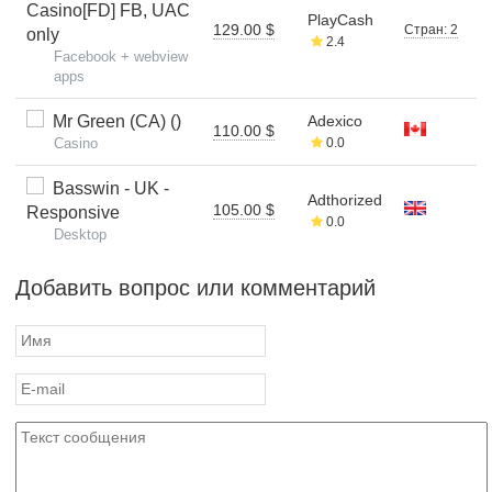
Casino[FD] FB, UAC
PlayCash
129.00 $
Стран: 2
only
2.4
Facebook + webview
apps
Mr Green (CA) ()
Adexico
110.00 $
Casino
0.0
Basswin - UK -
Adthorized
105.00 $
Responsive
0.0
Desktop
Добавить вопрос или комментарий