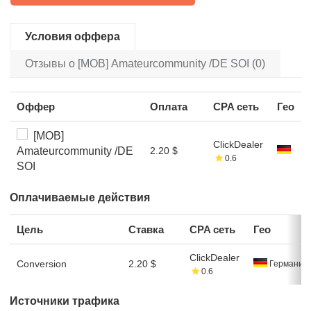
Условия оффера
Отзывы о [MOB] Amateurcommunity /DE SOI (0)
Оффер
Оплата
CPA сеть
Гео
[MOB]
ClickDealer
Amateurcommunity /DE
2.20 $
0.6
SOI
Оплачиваемые действия
Цель
Ставка
CPA сеть
Гео
ClickDealer
Conversion
2.20 $
Германия
0.6
Источники трафика