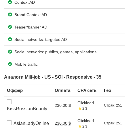
Context AD
Brand Context AD
Teaser/banner AD
Social networks: targeted AD
Social networks: publics, games, applications
Mobile traffic
Аналоги Milf-job - US - SOI - Responsive - 35
Оффер
Оплата
CPA сеть
Гео
Clicklead
230.00 $
Стран: 251
KissRussianBeauty
2.3
Clicklead
AsianLadyOnline
230.00 $
Стран: 251
2.3