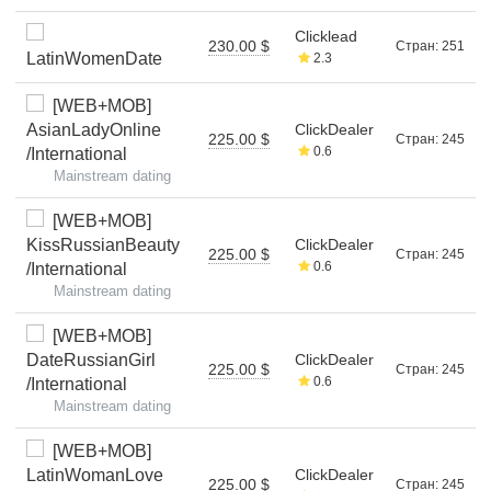
Clicklead
230.00 $
Стран: 251
LatinWomenDate
2.3
[WEB+MOB]
AsianLadyOnline
ClickDealer
225.00 $
Стран: 245
0.6
/International
Mainstream dating
[WEB+MOB]
KissRussianBeauty
ClickDealer
225.00 $
Стран: 245
0.6
/International
Mainstream dating
[WEB+MOB]
DateRussianGirl
ClickDealer
225.00 $
Стран: 245
0.6
/International
Mainstream dating
[WEB+MOB]
LatinWomanLove
ClickDealer
225.00 $
Стран: 245