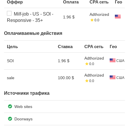
Оффер
Оплата
CPA сеть
Гео
Milf-job - US - SOI -
Adthorized
1.96 $
Responsive - 35+
0.0
Оплачиваемые действия
Цель
Ставка
CPA сеть
Гео
Adthorized
SOI
1.96 $
США
0.0
Adthorized
sale
100.00 $
США
0.0
Источники трафика
Web sites
Doorways