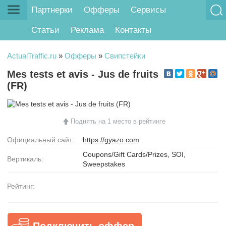
Партнерки
Офферы
Сервисы
Статьи
Реклама
Контакты
ActualTraffic.ru
»
Офферы
»
Свипстейки
Mes tests et avis - Jus de fruits
(FR)
Поднять на 1 место в рейтинге
Официальный сайт:
https://gyazo.com
Coupons/Gift Cards/Prizes, SOI,
Вертикаль:
Sweepstakes
Рейтинг:
Подключить оффер