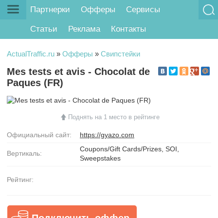
Партнерки
Офферы
Сервисы
Статьи
Реклама
Контакты
ActualTraffic.ru
»
Офферы
»
Свипстейки
Mes tests et avis - Chocolat de
Paques (FR)
Поднять на 1 место в рейтинге
Официальный сайт:
https://gyazo.com
Coupons/Gift Cards/Prizes, SOI,
Вертикаль:
Sweepstakes
Рейтинг:
Подключить оффер