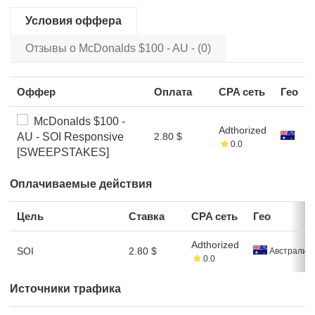
Условия оффера
Отзывы о McDonalds $100 - AU - (0)
Оффер
Оплата
CPA сеть
Гео
McDonalds $100 -
Adthorized
AU - SOI Responsive
2.80 $
0.0
[SWEEPSTAKES]
Оплачиваемые действия
Цель
Ставка
CPA сеть
Гео
Adthorized
SOI
2.80 $
Австралия
0.0
Источники трафика