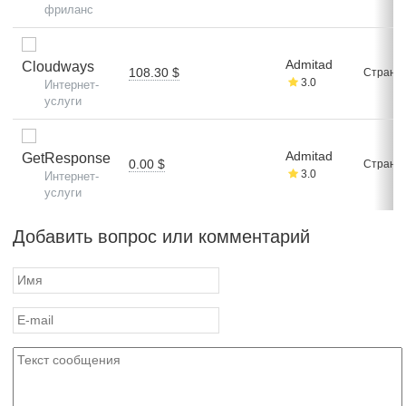
фриланс
Admitad
Cloudways
108.30 $
Стран: 
3.0
Интернет-
услуги
Admitad
GetResponse
0.00 $
Стран: 
3.0
Интернет-
услуги
Добавить вопрос или комментарий