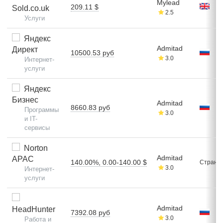
Mylead
209.11 $
Sold.co.uk
2.5
Услуги
Яндекс
Admitad
Директ
10500.53 руб
3.0
Интернет-
услуги
Яндекс
Бизнес
Admitad
8660.83 руб
Программы
3.0
и IT-
сервисы
Norton
Admitad
APAC
140.00%, 0.00-140.00 $
Стран: 
3.0
Интернет-
услуги
Admitad
HeadHunter
7392.08 руб
3.0
Работа и