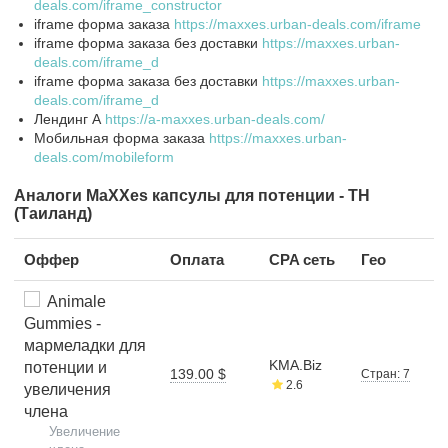
deals.com/iframe_constructor
iframe форма заказа
https://maxxes.urban-deals.com/iframe
iframe форма заказа без доставки
https://maxxes.urban-
deals.com/iframe_d
iframe форма заказа без доставки
https://maxxes.urban-
deals.com/iframe_d
Лендинг А
https://a-maxxes.urban-deals.com/
Мобильная форма заказа
https://maxxes.urban-
deals.com/mobileform
Аналоги MaXXes капсулы для потенции - TH
(Таиланд)
Оффер
Оплата
CPA сеть
Гео
Animale
Gummies -
мармеладки для
KMA.Biz
потенции и
139.00 $
Стран: 7
2.6
увеличения
члена
Увеличение