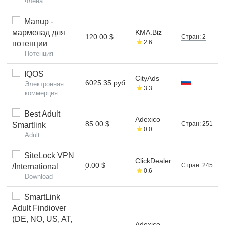
члена
Manup -
мармелад для
KMA.Biz
120.00 $
Стран: 2
2.6
потенции
Потенция
IQOS
CityAds
6025.35 руб
Электронная
3.3
коммерция
Best Adult
Adexico
85.00 $
Стран: 251
Smartlink
0.0
Adult
SiteLock VPN
ClickDealer
0.00 $
Стран: 245
/International
0.6
Download
SmartLink
Adult Findiover
(DE, NO, US, AT,
Adexico