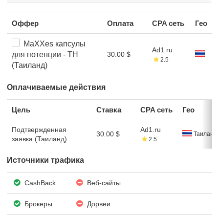
Оффер
Оплата
CPA сеть
Гео
MaXXes капсулы
Ad1.ru
для потенции - TH
30.00 $
2.5
(Таиланд)
Оплачиваемые действия
Цель
Ставка
CPA сеть
Гео
Подтвержденная
Ad1.ru
30.00 $
Таиланд
заявка (Таиланд)
2.5
Источники трафика
CashBack
Веб-сайты
Брокеры
Дорвеи