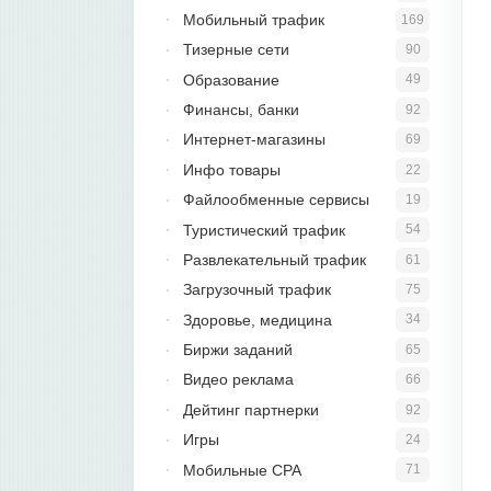
Мобильный трафик
169
Тизерные сети
90
Образование
49
Финансы, банки
92
Интернет-магазины
69
Инфо товары
22
Файлообменные сервисы
19
Туристический трафик
54
Развлекательный трафик
61
Загрузочный трафик
75
Здоровье, медицина
34
Биржи заданий
65
Видео реклама
66
Дейтинг партнерки
92
Игры
24
Мобильные CPA
71