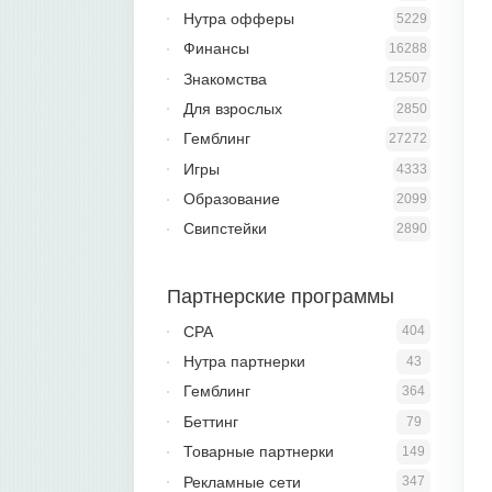
Нутра офферы
5229
Финансы
16288
Знакомства
12507
Для взрослых
2850
Гемблинг
27272
Игры
4333
Образование
2099
Свипстейки
2890
Партнерские программы
CPA
404
Нутра партнерки
43
Гемблинг
364
Беттинг
79
Товарные партнерки
149
Рекламные сети
347