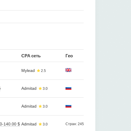
CPA сеть
Гео
Mylead
2.5
б
Admitad
3.0
Admitad
3.0
0-140.00 $
Admitad
Стран: 245
3.0