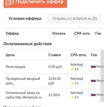
Подключить оффер
Условия оффера
Отзывы о Lectarium.ru (0)
Оффер
Оплата
CPA сеть
Гео
Оплачиваемые действия
Цель
Ставка
CPA сеть
Гео
Admitad
Регистрация
0.00 руб
Россия
3.0
Пройденный вводный
1134.00
Admitad
Россия
урок_
руб
3.0
Оплаченный заказ на
Admitad
21.65%
Россия
сайте http://lectarium.ru
3.0