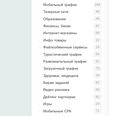
Мобильный трафик
169
Тизерные сети
90
Образование
49
Финансы, банки
92
Интернет-магазины
69
Инфо товары
22
Файлообменные сервисы
19
Туристический трафик
54
Развлекательный трафик
61
Загрузочный трафик
75
Здоровье, медицина
34
Биржи заданий
65
Видео реклама
66
Дейтинг партнерки
92
Игры
24
Мобильные CPA
71