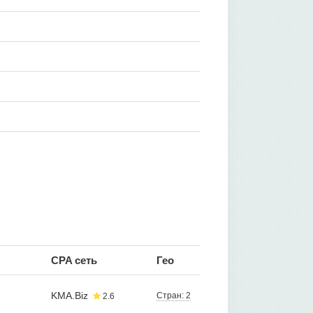
CPA сеть
Гео
KMA.Biz
Стран: 2
2.6