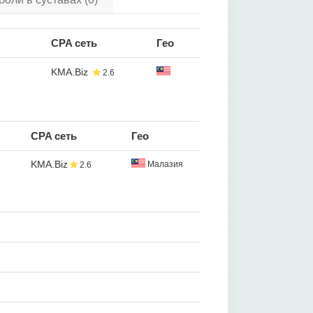
CPA сеть
Гео
KMA.Biz
2.6
CPA сеть
Гео
KMA.Biz
Малазия
2.6