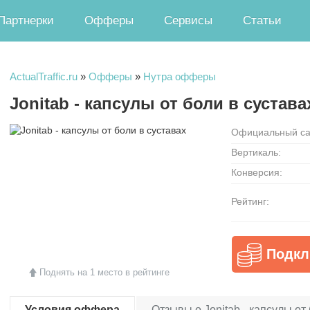
Партнерки
Офферы
Сервисы
Статьи
ActualTraffic.ru
»
Офферы
»
Нутра офферы
Jonitab - капсулы от боли в сустава
Официальный са
Вертикаль:
Конверсия:
Рейтинг:
Подкл
Поднять на 1 место в рейтинге
Условия оффера
Отзывы о Jonitab - капсулы от 