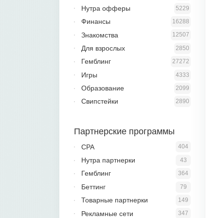
Нутра офферы
5229
Финансы
16288
Знакомства
12507
Для взрослых
2850
Гемблинг
27272
Игры
4333
Образование
2099
Свипстейки
2890
Партнерские программы
CPA
404
Нутра партнерки
43
Гемблинг
364
Беттинг
79
Товарные партнерки
149
Рекламные сети
347