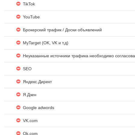
TikTok
YouTube
Брокерский трафик / Доски объявлений
MyTarget (OK, VK и т.д)
Неуказанные источники трафика необходимо согласов
SEO
Яндекc.Директ
Я.Дзен
Google adwords
VK.com
Ok.com