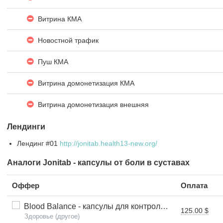
Витрина КМА
Новостной трафик
Пуш КМА
Витрина домонетизация КМА
Витрина домонетизация внешняя
Лендинги
Лендинг #01
http://jonitab.health13-new.org/
Аналоги Jonitab - капсулы от боли в суставах
Оффер
Оплата
Blood Balance - капсулы для контроля давления и сахара в крови
125.00 $
Здоровье (другое)