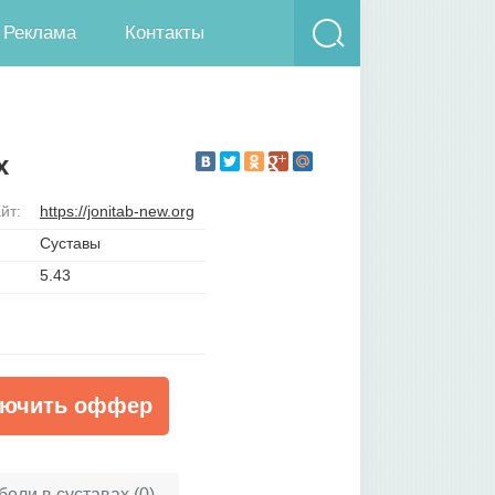
Реклама
Контакты
х
йт:
https://jonitab-new.org
Суставы
5.43
ючить оффер
боли в суставах (0)