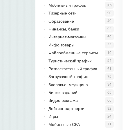
Мобильный трафик
169
Тизерные сети
90
Образование
49
Финансы, банки
92
Интернет-магазины
69
Инфо товары
22
Файлообменные сервисы
19
Туристический трафик
54
Развлекательный трафик
61
Загрузочный трафик
75
Здоровье, медицина
34
Биржи заданий
65
Видео реклама
66
Дейтинг партнерки
92
Игры
24
Мобильные CPA
71