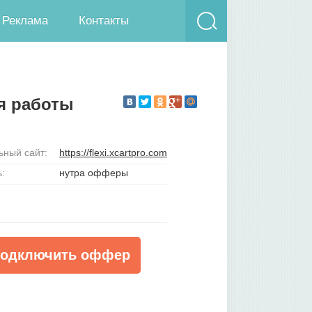
Реклама
Контакты
ия работы
ный сайт:
https://flexi.xcartpro.com
:
нутра офферы
одключить оффер