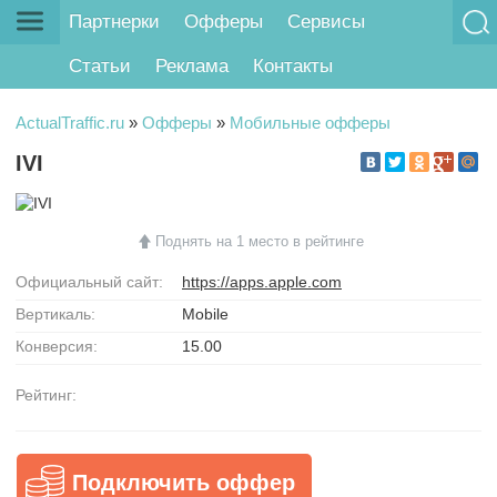
Партнерки
Офферы
Сервисы
Статьи
Реклама
Контакты
ActualTraffic.ru
»
Офферы
»
Мобильные офферы
IVI
Поднять на 1 место в рейтинге
Официальный сайт:
https://apps.apple.com
Вертикаль:
Mobile
Конверсия:
15.00
Рейтинг:
Подключить оффер