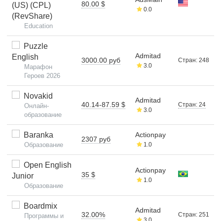
80.00 $
(US) (CPL)
0.0
(RevShare)
Education
Puzzle
Admitad
English
3000.00 руб
Стран: 248
3.0
Марафон
Героев 2026
Novakid
Admitad
40.14-87.59 $
Стран: 24
Онлайн-
3.0
образование
Baranka
Actionpay
2307 руб
Образование
1.0
Open English
Actionpay
35 $
Junior
1.0
Образование
Boardmix
Admitad
32.00%
Стран: 251
Программы и
3.0