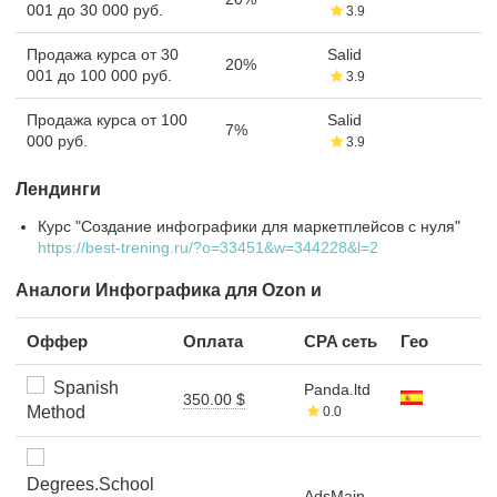
001 до 30 000 руб.
3.9
Продажа курса от 30
Salid
20%
001 до 100 000 руб.
3.9
Продажа курса от 100
Salid
7%
000 руб.
3.9
Лендинги
Курс "Создание инфографики для маркетплейсов с нуля"
https://best-trening.ru/?o=33451&w=344228&l=2
Аналоги Инфографика для Ozon и
Оффер
Оплата
CPA сеть
Гео
Spanish
Panda.ltd
350.00 $
Method
0.0
Degrees.School
AdsMain