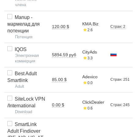
члена
Manup -
мармелад для
KMA.Biz
120.00 $
Стран: 2
2.6
потенции
Потенция
IQOS
CityAds
5894.59 руб
Электронная
3.3
коммерция
Best Adult
Adexico
85.00 $
Стран: 251
Smartlink
0.0
Adult
SiteLock VPN
ClickDealer
0.00 $
Стран: 245
/International
0.6
Download
SmartLink
Adult Findiover