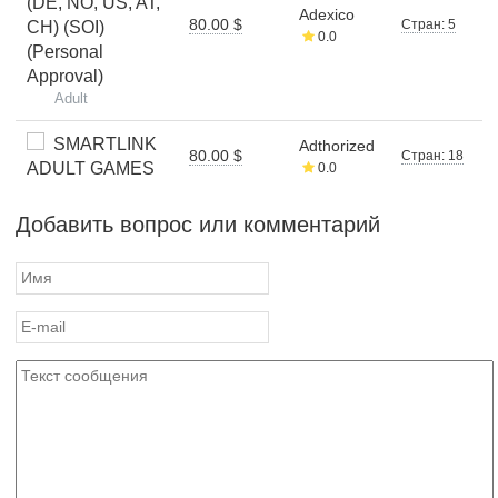
(DE, NO, US, AT,
Adexico
80.00 $
Стран: 5
CH) (SOI)
0.0
(Personal
Approval)
Adult
SMARTLINK
Adthorized
80.00 $
Стран: 18
ADULT GAMES
0.0
Добавить вопрос или комментарий