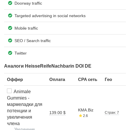
Doorway traffic
Targeted advertising in social networks
Mobile traffic
SEO / Search traffic
Twitter
Аналоги HeisseReifeNachbarin DOI DE
Оффер
Оплата
CPA сеть
Гео
Animale
Gummies -
мармеладки для
KMA.Biz
потенции и
139.00 $
Стран: 7
2.6
увеличения
члена
Увеличение