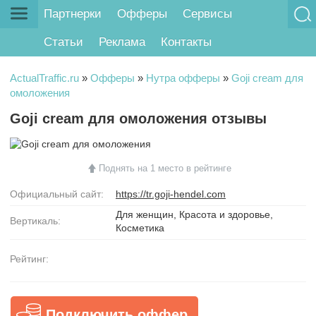
Партнерки
Офферы
Сервисы
Статьи
Реклама
Контакты
ActualTraffic.ru
»
Офферы
»
Нутра офферы
»
Goji cream для
омоложения
Goji cream для омоложения отзывы
Поднять на 1 место в рейтинге
Официальный сайт:
https://tr.goji-hendel.com
Для женщин, Красота и здоровье,
Вертикаль:
Косметика
Рейтинг:
Подключить оффер