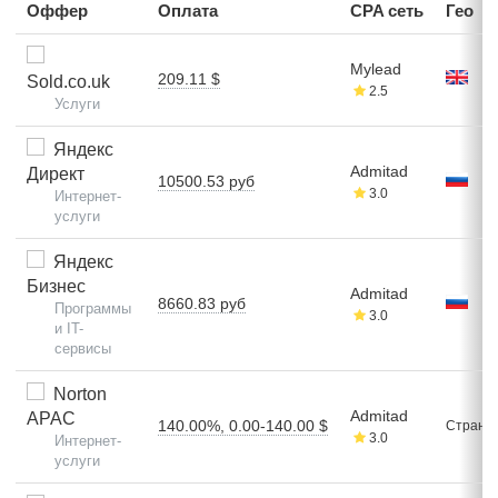
Оффер
Оплата
CPA сеть
Гео
Mylead
209.11 $
Sold.co.uk
2.5
Услуги
Яндекс
Admitad
Директ
10500.53 руб
3.0
Интернет-
услуги
Яндекс
Бизнес
Admitad
8660.83 руб
Программы
3.0
и IT-
сервисы
Norton
Admitad
APAC
140.00%, 0.00-140.00 $
Стран: 
3.0
Интернет-
услуги