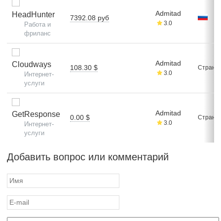
Admitad
HeadHunter
7392.08 руб
3.0
Работа и
фриланс
Admitad
Cloudways
108.30 $
Стран: 
3.0
Интернет-
услуги
Admitad
GetResponse
0.00 $
Стран: 
3.0
Интернет-
услуги
Добавить вопрос или комментарий