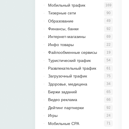
Мобильный трафик
169
Тизерные сети
90
Образование
49
Финансы, банки
92
Интернет-магазины
69
Инфо товары
22
Файлообменные сервисы
19
Туристический трафик
54
Развлекательный трафик
61
Загрузочный трафик
75
Здоровье, медицина
34
Биржи заданий
65
Видео реклама
66
Дейтинг партнерки
92
Игры
24
Мобильные CPA
71