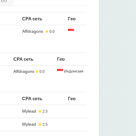
CPA сеть
Гео
Affdragons
0.0
CPA сеть
Гео
Affdragons
Индонезия
0.0
CPA сеть
Гео
Mylead
2.5
Mylead
2.5