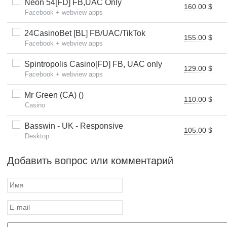
Neon 54[FD] FB,UAC Only
160.00 $
Facebook + webview apps
24CasinoBet [BL] FB/UAC/TikTok
155.00 $
Facebook + webview apps
Spintropolis Casino[FD] FB, UAC only
129.00 $
Facebook + webview apps
Mr Green (CA) ()
110.00 $
Casino
Basswin - UK - Responsive
105.00 $
Desktop
Добавить вопрос или комментарий