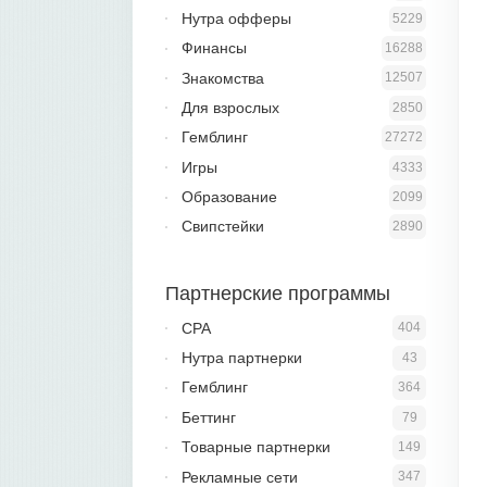
Нутра офферы
5229
Финансы
16288
Знакомства
12507
Для взрослых
2850
Гемблинг
27272
Игры
4333
Образование
2099
Свипстейки
2890
Партнерские программы
CPA
404
Нутра партнерки
43
Гемблинг
364
Беттинг
79
Товарные партнерки
149
Рекламные сети
347