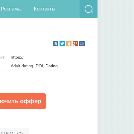
Реклама
Контакты
йт:
https://
Adult dating, DOI, Dating
ючить оффер
FI NO - (0)