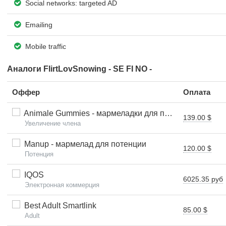
Social networks: targeted AD
Emailing
Mobile traffic
Аналоги FlirtLovSnowing - SE FI NO -
Оффер
Оплата
Animale Gummies - мармеладки для потенции и увеличения члена
139.00 $
Увеличение члена
Manup - мармелад для потенции
120.00 $
Потенция
IQOS
6025.35 руб
Электронная коммерция
Best Adult Smartlink
85.00 $
Adult