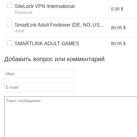
SiteLock VPN /International
0.00 $
Download
SmartLink Adult Findiover (DE, NO, US, AT, CH) (SOI) (Personal Approval)
80.00 $
Adult
SMARTLINK ADULT GAMES
80.00 $
Добавить вопрос или комментарий