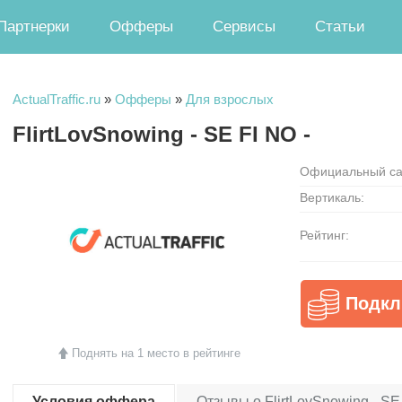
Партнерки
Офферы
Сервисы
Статьи
ActualTraffic.ru
»
Офферы
»
Для взрослых
FlirtLovSnowing - SE FI NO -
Официальный са
Вертикаль:
Рейтинг:
Подкл
Поднять на 1 место в рейтинге
Условия оффера
Отзывы о FlirtLovSnowing - SE 