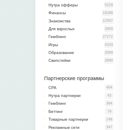
Нутра офферы
5229
Финансы
16288
Знакомства
12507
Для взрослых
2850
Гемблинг
27272
Игры
4333
Образование
2099
Свипстейки
2890
Партнерские программы
CPA
404
Нутра партнерки
43
Гемблинг
364
Беттинг
79
Товарные партнерки
149
Рекламные сети
347