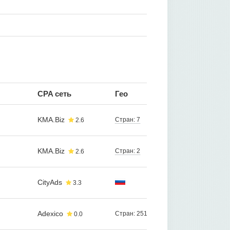
CPA сеть
Гео
KMA.Biz
Стран: 7
2.6
KMA.Biz
Стран: 2
2.6
CityAds
3.3
Adexico
Стран: 251
0.0