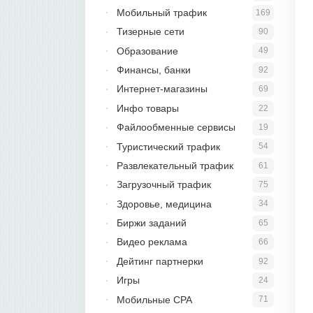
Мобильный трафик
169
Тизерные сети
90
Образование
49
Финансы, банки
92
Интернет-магазины
69
Инфо товары
22
Файлообменные сервисы
19
Туристический трафик
54
Развлекательный трафик
61
Загрузочный трафик
75
Здоровье, медицина
34
Биржи заданий
65
Видео реклама
66
Дейтинг партнерки
92
Игры
24
Мобильные CPA
71