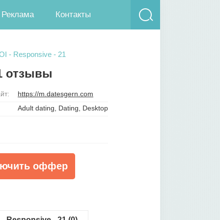
Реклама
Контакты
OI - Responsive - 21
21 отзывы
йт:
https://m.datesgern.com
Adult dating, Dating, Desktop
ючить оффер
- Responsive - 21 (0)