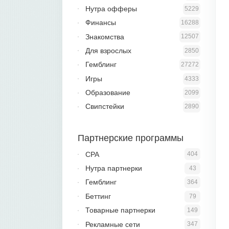
Нутра офферы
5229
Финансы
16288
Знакомства
12507
Для взрослых
2850
Гемблинг
27272
Игры
4333
Образование
2099
Свипстейки
2890
Партнерские программы
CPA
404
Нутра партнерки
43
Гемблинг
364
Беттинг
79
Товарные партнерки
149
Рекламные сети
347