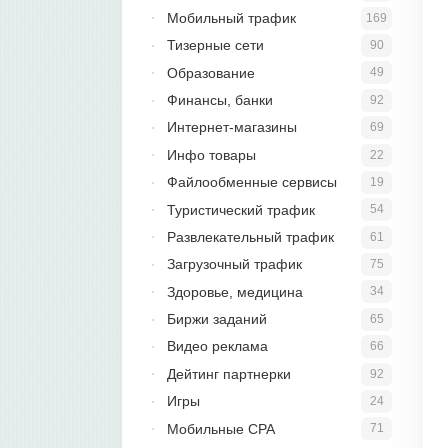
Мобильный трафик
169
Тизерные сети
90
Образование
49
Финансы, банки
92
Интернет-магазины
69
Инфо товары
22
Файлообменные сервисы
19
Туристический трафик
54
Развлекательный трафик
61
Загрузочный трафик
75
Здоровье, медицина
34
Биржи заданий
65
Видео реклама
66
Дейтинг партнерки
92
Игры
24
Мобильные CPA
71