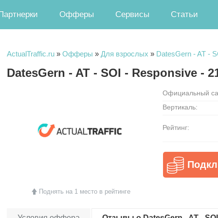
Партнерки
Офферы
Сервисы
Статьи
ActualTraffic.ru
»
Офферы
»
Для взрослых
»
DatesGern - AT - S
DatesGern - AT - SOI - Responsive - 
Официальный са
Вертикаль:
Рейтинг:
Подкл
Поднять на 1 место в рейтинге
Условия оффера
Отзывы о DatesGern - AT - SOI 