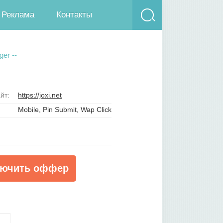
Реклама
Контакты
er --
йт:
https://joxi.net
Mobile, Pin Submit, Wap Click
ючить оффер