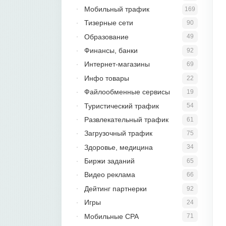
Мобильный трафик
169
Тизерные сети
90
Образование
49
Финансы, банки
92
Интернет-магазины
69
Инфо товары
22
Файлообменные сервисы
19
Туристический трафик
54
Развлекательный трафик
61
Загрузочный трафик
75
Здоровье, медицина
34
Биржи заданий
65
Видео реклама
66
Дейтинг партнерки
92
Игры
24
Мобильные CPA
71