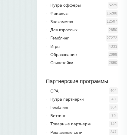
Нутра офферы
5229
Финансы
16288
Знакомства
12507
Для взрослых
2850
Гемблинг
27272
Игры
4333
Образование
2099
Свипстейки
2890
Партнерские программы
CPA
404
Нутра партнерки
43
Гемблинг
364
Беттинг
79
Товарные партнерки
149
Рекламные сети
347