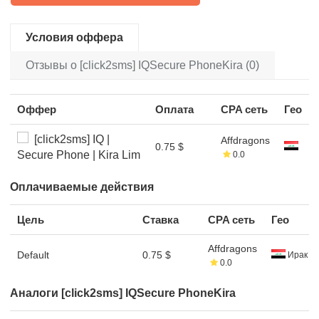
Условия оффера
Отзывы о [click2sms] IQSecure PhoneKira (0)
Оффер
Оплата
CPA сеть
Гео
[click2sms] IQ |
Affdragons
0.75 $
Secure Phone | Kira Lim
0.0
Оплачиваемые действия
Цель
Ставка
CPA сеть
Гео
Affdragons
Default
0.75 $
Ирак
0.0
Аналоги [click2sms] IQSecure PhoneKira