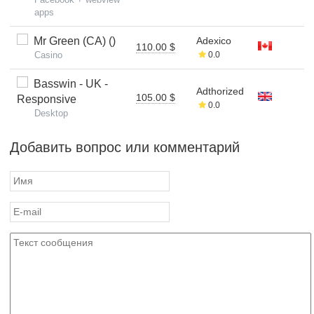
apps
Mr Green (CA) ()
Adexico
110.00 $
Casino
0.0
Basswin - UK -
Adthorized
105.00 $
Responsive
0.0
Desktop
Добавить вопрос или комментарий