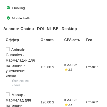
Emailing
Mobile traffic
Аналоги Chatnu - DOI - NL BE - Desktop
Оффер
Оплата
CPA сеть
Гео
Animale
Gummies -
мармеладки для
KMA.Biz
потенции и
139.00 $
Стран: 7
2.6
увеличения
члена
Увеличение
члена
Manup -
мармелад для
KMA.Biz
120.00 $
Стран: 2
2.6
потенции