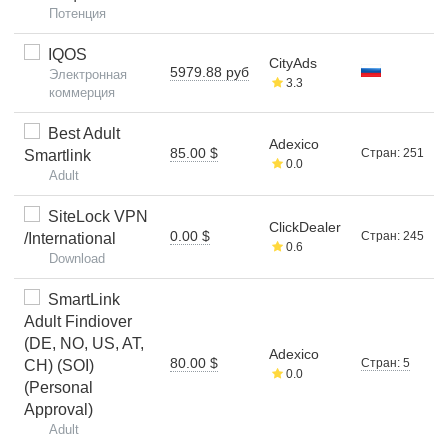
Потенция
IQOS
CityAds
5979.88 руб
Электронная
3.3
коммерция
Best Adult
Adexico
85.00 $
Стран: 251
Smartlink
0.0
Adult
SiteLock VPN
ClickDealer
0.00 $
Стран: 245
/International
0.6
Download
SmartLink
Adult Findiover
(DE, NO, US, AT,
Adexico
80.00 $
Стран: 5
CH) (SOI)
0.0
(Personal
Approval)
Adult