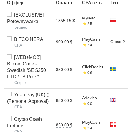
Оффер
Оплата
CPA сеть
Гео
[EXCLUSIVE]
Mylead
1355.15 $
Porównywarka
2.5
Бизнес
BITCOINERA
PlayCash
900.00 $
Стран: 2
CPA
2.4
[WEB+MOB]
Bitcoin Code -
ClickDealer
850.00 $
Swedish /SE $250
0.6
FTD *FB Pixel*
Crypto
Yuan Pay (UK) ()
Adexico
850.00 $
(Personal Approval)
0.0
CPA
Crypto Crash
PlayCash
850.00 $
Fortune
2.4
CPA