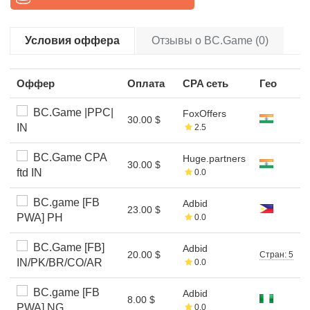
Условия оффера
Отзывы о BC.Game (0)
Оффер
Оплата
CPA сеть
Гео
BC.Game |PPC|
FoxOffers
30.00 $
IN
2.5
BC.Game CPA
Huge.partners
30.00 $
ftd IN
0.0
BC.game [FB
Adbid
23.00 $
PWA] PH
0.0
BC.Game [FB]
Adbid
20.00 $
Стран: 5
IN/PK/BR/CO/AR
0.0
BC.game [FB
Adbid
8.00 $
PWA] NG
0.0