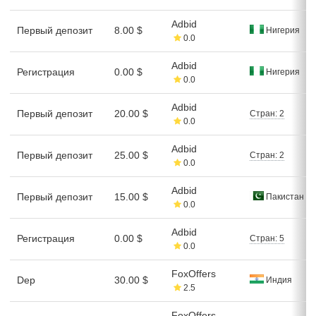
Adbid
Первый депозит
8.00 $
Нигерия
0.0
Adbid
Регистрация
0.00 $
Нигерия
0.0
Adbid
Первый депозит
20.00 $
Стран: 2
0.0
Adbid
Первый депозит
25.00 $
Стран: 2
0.0
Adbid
Первый депозит
15.00 $
Пакистан
0.0
Adbid
Регистрация
0.00 $
Стран: 5
0.0
FoxOffers
Dep
30.00 $
Индия
2.5
FoxOffers