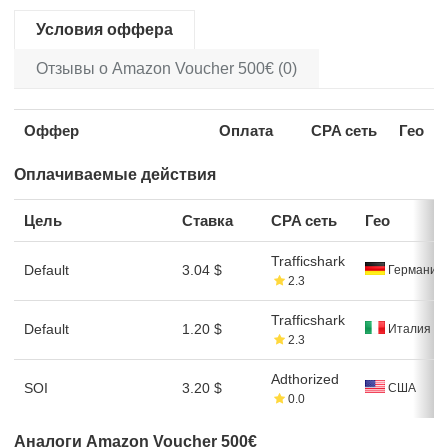
Условия оффера
Отзывы о Amazon Voucher 500€ (0)
Оффер
Оплата
CPA сеть
Гео
Оплачиваемые действия
Цель
Ставка
CPA сеть
Гео
Trafficshark
Default
3.04 $
Германия
2.3
Trafficshark
Default
1.20 $
Италия
2.3
Adthorized
SOI
3.20 $
США
0.0
Аналоги Amazon Voucher 500€