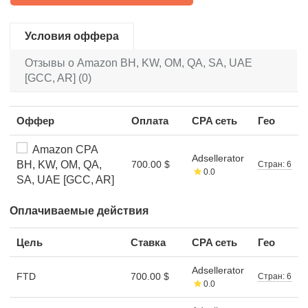
Условия оффера
Отзывы о Amazon BH, KW, OM, QA, SA, UAE
[GCC, AR] (0)
Оффер
Оплата
CPA сеть
Гео
Amazon CPA
Adsellerator
BH, KW, OM, QA,
700.00 $
Стран: 6
0.0
SA, UAE [GCC, AR]
Оплачиваемые действия
Цель
Ставка
CPA сеть
Гео
Adsellerator
FTD
700.00 $
Стран: 6
0.0