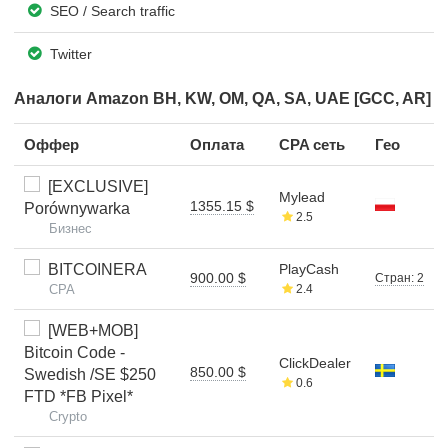
SEO / Search traffic
Twitter
Аналоги Amazon BH, KW, OM, QA, SA, UAE [GCC, AR]
Оффер
Оплата
CPA сеть
Гео
[EXCLUSIVE]
Mylead
1355.15 $
Porównywarka
2.5
Бизнес
BITCOINERA
PlayCash
900.00 $
Стран: 2
CPA
2.4
[WEB+MOB]
Bitcoin Code -
ClickDealer
850.00 $
Swedish /SE $250
0.6
FTD *FB Pixel*
Crypto