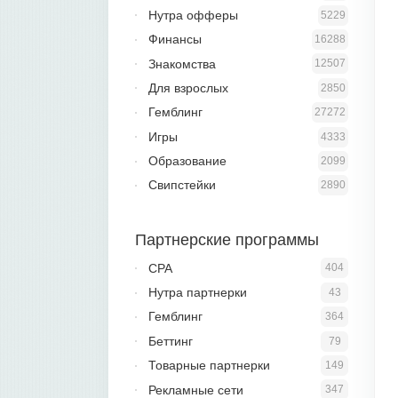
Нутра офферы
5229
Финансы
16288
Знакомства
12507
Для взрослых
2850
Гемблинг
27272
Игры
4333
Образование
2099
Свипстейки
2890
Партнерские программы
CPA
404
Нутра партнерки
43
Гемблинг
364
Беттинг
79
Товарные партнерки
149
Рекламные сети
347