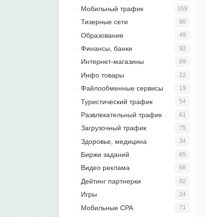
Мобильный трафик
169
Тизерные сети
90
Образование
49
Финансы, банки
92
Интернет-магазины
69
Инфо товары
22
Файлообменные сервисы
19
Туристический трафик
54
Развлекательный трафик
61
Загрузочный трафик
75
Здоровье, медицина
34
Биржи заданий
65
Видео реклама
66
Дейтинг партнерки
92
Игры
24
Мобильные CPA
71