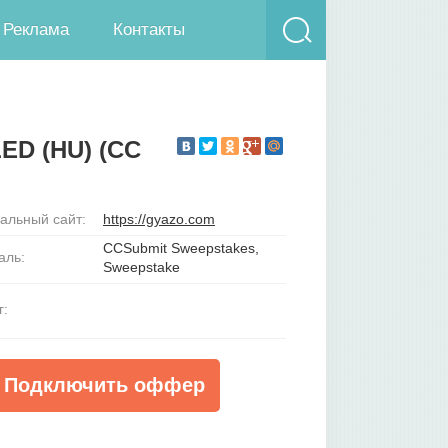
Реклама
Контакты
LED (HU) (CC
льный сайт:
https://gyazo.com
CCSubmit Sweepstakes,
аль:
Sweepstake
г:
Подключить оффер