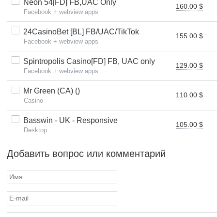
Neon 54[FD] FB,UAC Only
160.00 $
Facebook + webview apps
24CasinoBet [BL] FB/UAC/TikTok
155.00 $
Facebook + webview apps
Spintropolis Casino[FD] FB, UAC only
129.00 $
Facebook + webview apps
Mr Green (CA) ()
110.00 $
Casino
Basswin - UK - Responsive
105.00 $
Desktop
Добавить вопрос или комментарий