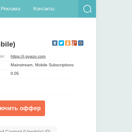
Реклама
Контакты
bile)
йт:
https://i.gyazo.com
Mainstream, Mobile Subscriptions
0.05
ючить оффер
ad Content (Umobile) (0)