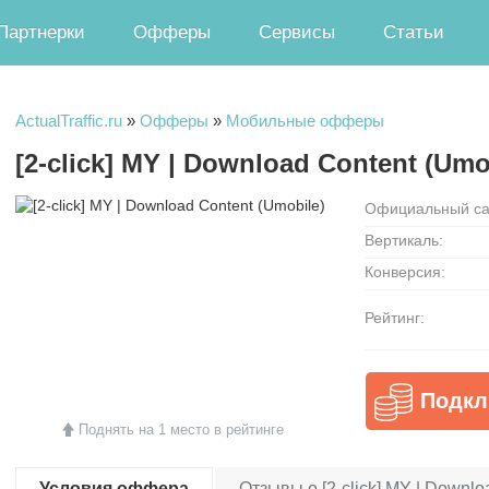
Партнерки
Офферы
Сервисы
Статьи
ActualTraffic.ru
»
Офферы
»
Мобильные офферы
[2-click] MY | Download Content (Umo
Официальный са
Вертикаль:
Конверсия:
Рейтинг:
Подкл
Поднять на 1 место в рейтинге
Условия оффера
Отзывы о [2-click] MY | Downlo