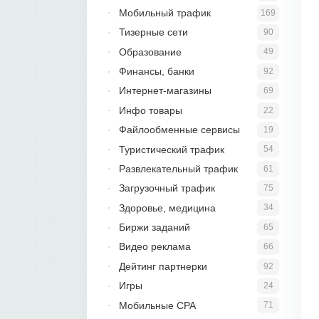
Мобильный трафик
169
Тизерные сети
90
Образование
49
Финансы, банки
92
Интернет-магазины
69
Инфо товары
22
Файлообменные сервисы
19
Туристический трафик
54
Развлекательный трафик
61
Загрузочный трафик
75
Здоровье, медицина
34
Биржи заданий
65
Видео реклама
66
Дейтинг партнерки
92
Игры
24
Мобильные CPA
71