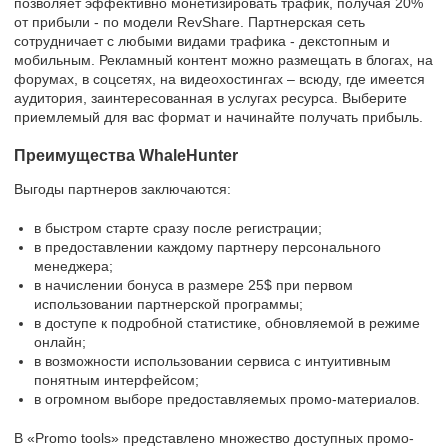
позволяет эффективно монетизировать трафик, получая 20%
от прибыли - по модели RevShare. Партнерская сеть
сотрудничает с любыми видами трафика - декстопным и
мобильным. Рекламный контент можно размещать в блогах, на
форумах, в соцсетях, на видеохостингах – всюду, где имеется
аудитория, заинтересованная в услугах ресурса. Выберите
приемлемый для вас формат и начинайте получать прибыль.
Преимущества WhaleHunter
Выгоды партнеров заключаются:
в быстром старте сразу после регистрации;
в предоставлении каждому партнеру персонального
менеджера;
в начислении бонуса в размере 25$ при первом
использовании партнерской программы;
в доступе к подробной статистике, обновляемой в режиме
онлайн;
в возможности использовании сервиса с интуитивным
понятным интерфейсом;
в огромном выборе предоставляемых промо-материалов.
В «Promo tools» представлено множество доступных промо-