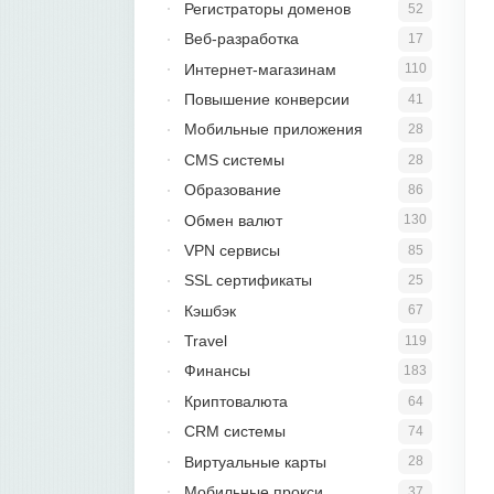
Регистраторы доменов
52
Веб-разработка
17
Интернет-магазинам
110
Повышение конверсии
41
Мобильные приложения
28
CMS системы
28
Образование
86
Обмен валют
130
VPN сервисы
85
SSL сертификаты
25
Кэшбэк
67
Travel
119
Финансы
183
Криптовалюта
64
CRM системы
74
Виртуальные карты
28
Мобильные прокси
37