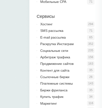
Мобильные CPA
71
Сервисы
Хостинг
294
SMS рассылка
71
E-mail рассылка
65
Раскрутка Инстаграм
352
Социальные сети
235
Арбитраж трафика
156
Продвижение сайтов
163
Контент для сайта
35
Ссылочные биржи
26
Платежные системы
143
Биржи фриланса
35
Купить трафик
34
Маркетинг
116