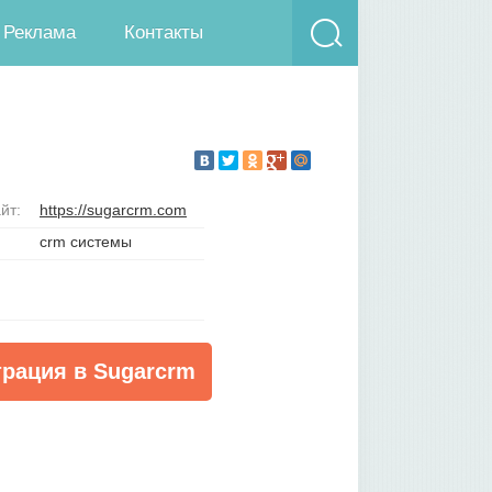
Реклама
Контакты
йт:
https://sugarcrm.com
crm системы
трация в Sugarcrm