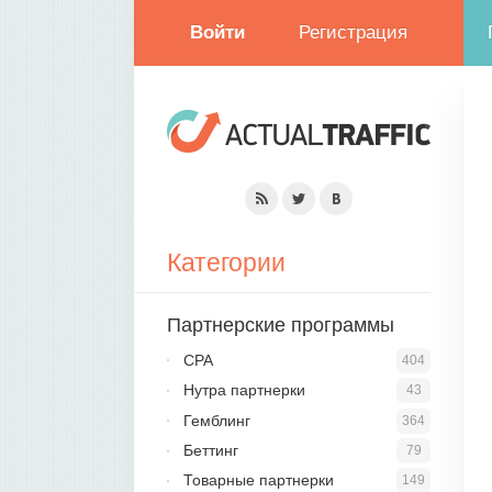
Войти
Регистрация
Категории
Партнерские программы
CPA
404
Нутра партнерки
43
Гемблинг
364
Беттинг
79
Товарные партнерки
149