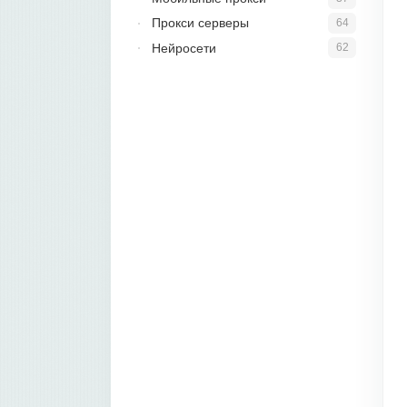
Прокси серверы
64
Нейросети
62