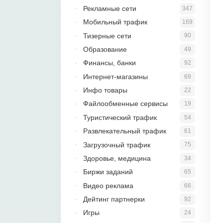
Рекламные сети
347
Мобильный трафик
169
Тизерные сети
90
Образование
49
Финансы, банки
92
Интернет-магазины
69
Инфо товары
22
Файлообменные сервисы
19
Туристический трафик
54
Развлекательный трафик
61
Загрузочный трафик
75
Здоровье, медицина
34
Биржи заданий
65
Видео реклама
66
Дейтинг партнерки
92
Игры
24