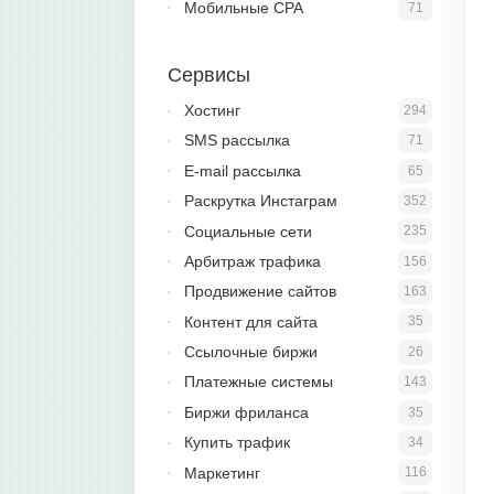
Мобильные CPA
71
Сервисы
Хостинг
294
SMS рассылка
71
E-mail рассылка
65
Раскрутка Инстаграм
352
Социальные сети
235
Арбитраж трафика
156
Продвижение сайтов
163
Контент для сайта
35
Ссылочные биржи
26
Платежные системы
143
Биржи фриланса
35
Купить трафик
34
Маркетинг
116