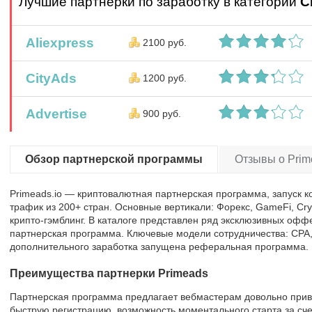
Лучшие партнерки по заработку в категории
C
Aliexpress
2100 руб.
CityAds
1200 руб.
Advertise
900 руб.
Обзор партнерской программы
Отзывы о Prim
Primeads.io — криптовалютная партнерская программа, запуск к
трафик из 200+ стран. Основные вертикали: Форекс, GameFi, Cry
крипто-гэмблинг. В каталоге представлен ряд эксклюзивных оффе
партнерская программа. Ключевые модели сотрудничества: CPA, 
дополнительного заработка запущена реферальная программа.
Преимущества партнерки Primeads
Партнерская программа предлагает вебмастерам довольно прив
быструю регистрацию, возможность моментального старта за сч