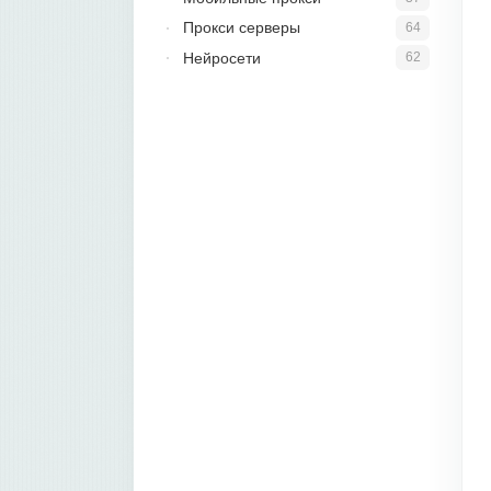
Прокси серверы
64
Нейросети
62