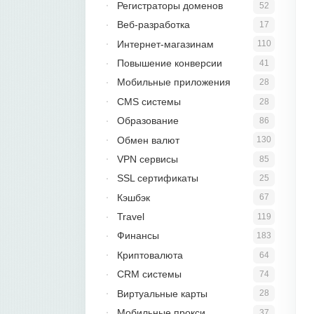
Регистраторы доменов
52
Веб-разработка
17
Интернет-магазинам
110
Повышение конверсии
41
Мобильные приложения
28
CMS системы
28
Образование
86
Обмен валют
130
VPN сервисы
85
SSL сертификаты
25
Кэшбэк
67
Travel
119
Финансы
183
Криптовалюта
64
CRM системы
74
Виртуальные карты
28
Мобильные прокси
37