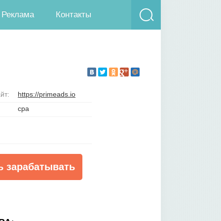
Реклама
Контакты
йт:
https://primeads.io
cpa
ь зарабатывать