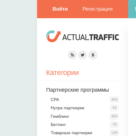
Войти
Регистрация
Категории
Партнерские программы
CPA
404
Нутра партнерки
43
Гемблинг
364
Беттинг
79
Товарные партнерки
149