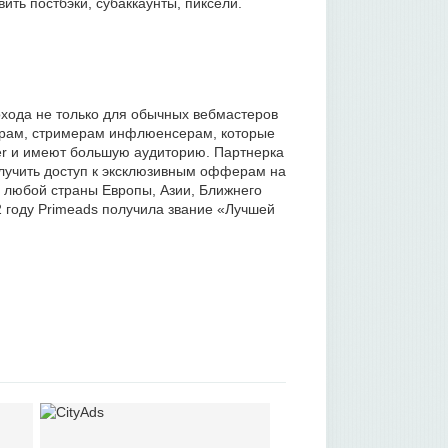
вить постбэки, субаккаунты, пиксели.
охода не только для обычных вебмастеров
герам, стримерам инфлюенсерам, которые
tter и имеют большую аудиторию. Партнерка
олучить доступ к эксклюзивным офферам на
з любой страны Европы, Азии, Ближнего
2 году Primeads получила звание «Лучшей