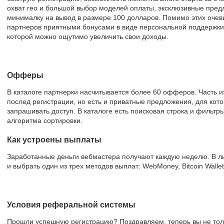
охват гео и большой выбор моделей оплаты, эксклюзивные пред
минималку на вывод в размере 100 долларов. Помимо этих очев
партнеров приятными бонусами в виде персональной поддержк
которой можно ощутимо увеличить свои доходы.
Офферы
В каталоге партнерки насчитывается более 60 офферов. Часть и
послед регистрации, но есть и приватные предложения, для ко
запрашивать доступ. В каталоге есть поисковая строка и фильт
алгоритма сортировки.
Как устроены выплаты
Заработанные деньги вебмастера получают каждую неделю. В л
и выбрать один из трех методов выплат: WebMoney, Bitcoin Walle
Условия реферальной системы
Прошли успешную регистрацию? Поздравляем, теперь вы не толь