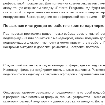
реферальной программы. Для получения ссылки открываем личн
аккаунта, где открываем вкладку «Referral Program», где будет 
статистикой по привлеченным пользователям можно следить че
инструментов. Вознаграждение по реферальной программе — 5%
Пошаговая инструкция по работе с крипто-партнерко
Партнерская программа радует новых вебмастером открытой рег
подтверждения или общаться с менеджером, чтобы получить дост
подтверждаем электронную почту и может приступать к работе.
настройки аккаунта и добавить реквизиты, настроить постбэки.
Следующий шаг — переход во вкладку офферы, где вас ждут вс
Используя фильтры подбираем оптимальные варианты. Рекоменд
подключиться к одному из открытых офферов и параллельно заки
Открываем карточку рекламного предложения, в которой подро
и разрешенные источники трафика, гео, ОС, устройства. Также 
категория целевой аудитории и дается ссылка на лендинг. Досту