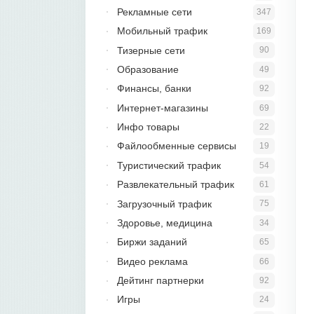
Рекламные сети
347
Мобильный трафик
169
Тизерные сети
90
Образование
49
Финансы, банки
92
Интернет-магазины
69
Инфо товары
22
Файлообменные сервисы
19
Туристический трафик
54
Развлекательный трафик
61
Загрузочный трафик
75
Здоровье, медицина
34
Биржи заданий
65
Видео реклама
66
Дейтинг партнерки
92
Игры
24