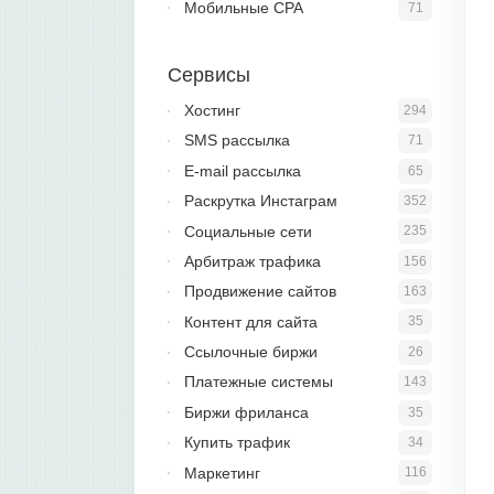
Мобильные CPA
71
Сервисы
Хостинг
294
SMS рассылка
71
E-mail рассылка
65
Раскрутка Инстаграм
352
Социальные сети
235
Арбитраж трафика
156
Продвижение сайтов
163
Контент для сайта
35
Ссылочные биржи
26
Платежные системы
143
Биржи фриланса
35
Купить трафик
34
Маркетинг
116