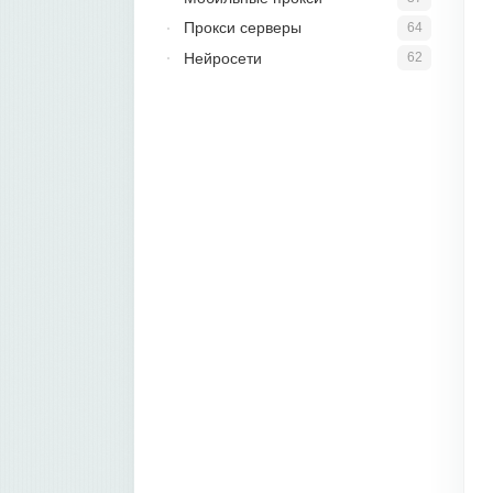
Прокси серверы
64
Нейросети
62