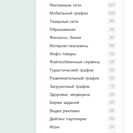
Рекламные сети
347
Мобильный трафик
169
Тизерные сети
90
Образование
49
Финансы, банки
92
Интернет-магазины
69
Инфо товары
22
Файлообменные сервисы
19
Туристический трафик
54
Развлекательный трафик
61
Загрузочный трафик
75
Здоровье, медицина
34
Биржи заданий
65
Видео реклама
66
Дейтинг партнерки
92
Игры
24