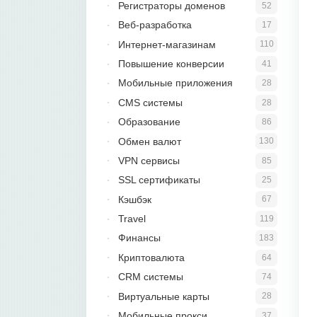
Регистраторы доменов
52
Веб-разработка
17
Интернет-магазинам
110
Повышение конверсии
41
Мобильные приложения
28
CMS системы
28
Образование
86
Обмен валют
130
VPN сервисы
85
SSL сертификаты
25
Кэшбэк
67
Travel
119
Финансы
183
Криптовалюта
64
CRM системы
74
Виртуальные карты
28
Мобильные прокси
37