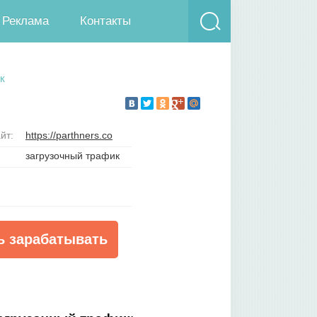
Реклама
Контакты
к
йт:
https://parthners.co
загрузочный трафик
ь зарабатывать