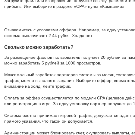
Загрузите файл или изображение, получите ссылку, разместите 
прибыль. Или выберите в разделе «CPA» пункт «Кампании».
Ознакомитесь с условиями оффера. Например, за одну установк
система выплачивает 2.44 рубля. Холда нет.
Сколько можно заработать?
За размещение файлов пользователь получает 20 рублей за тыс
можно заработать 5 рублей за 1000 просмотров.
Максимальный заработок партнеров системы за месяц составляе
трафик, можно выполнять задания. Выберите оффер, внимательн
внимание на холд, лейте трафик.
Оплата за оффер осуществляется по модели CPA (целевое дейст
или регистрация в игре. За одну установку партнер получает до 
Система охотно принимает игровой трафик, допускается адалт,
прямого указания, что такой он допускается.
Администрации может блокировать счет, окулировать выплаты, е