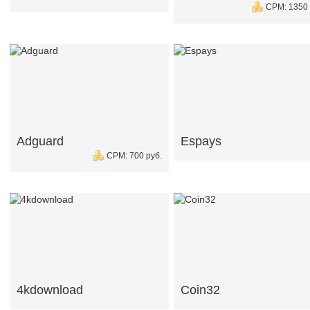
CPM: 1350 
Adguard
Espays
CPM: 700 руб.
4kdownload
Coin32