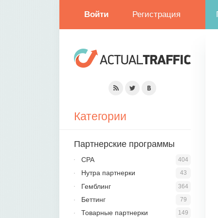
Войти
Регистрация
Категории
Партнерские программы
CPA
404
Нутра партнерки
43
Гемблинг
364
Беттинг
79
Товарные партнерки
149