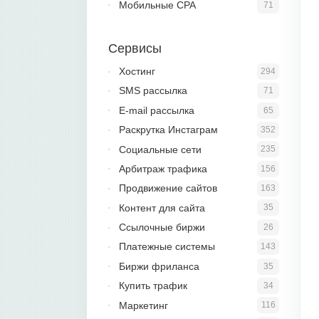
Мобильные CPA
71
Сервисы
Хостинг
294
SMS рассылка
71
E-mail рассылка
65
Раскрутка Инстаграм
352
Социальные сети
235
Арбитраж трафика
156
Продвижение сайтов
163
Контент для сайта
35
Ссылочные биржи
26
Платежные системы
143
Биржи фриланса
35
Купить трафик
34
Маркетинг
116