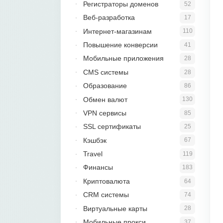
Регистраторы доменов
52
Веб-разработка
17
Интернет-магазинам
110
Повышение конверсии
41
Мобильные приложения
28
CMS системы
28
Образование
86
Обмен валют
130
VPN сервисы
85
SSL сертификаты
25
Кэшбэк
67
Travel
119
Финансы
183
Криптовалюта
64
CRM системы
74
Виртуальные карты
28
Мобильные прокси
37