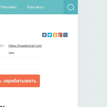
Реклама
Контакты
йт:
https://mastertraf.com
cpa
ь зарабатывать