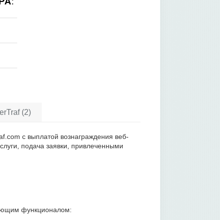
PA
:
rTraf (2)
af.com с выплатой вознаграждения веб-
услуги, подача заявки, привлеченными
дующим функционалом: