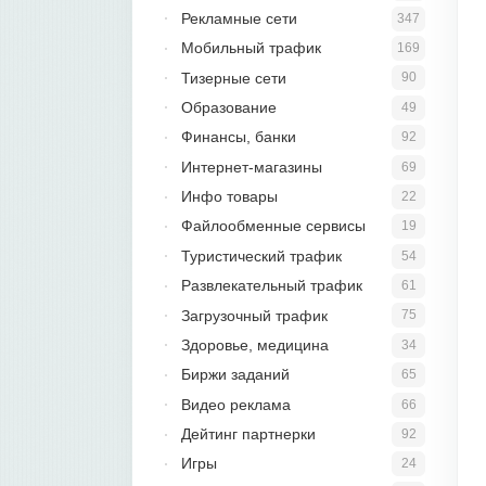
Рекламные сети
347
Мобильный трафик
169
Тизерные сети
90
Образование
49
Финансы, банки
92
Интернет-магазины
69
Инфо товары
22
Файлообменные сервисы
19
Туристический трафик
54
Развлекательный трафик
61
Загрузочный трафик
75
Здоровье, медицина
34
Биржи заданий
65
Видео реклама
66
Дейтинг партнерки
92
Игры
24