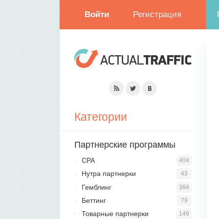
Войти
Регистрация
Категории
Партнерские программы
CPA
404
Нутра партнерки
43
Гемблинг
364
Беттинг
79
Товарные партнерки
149