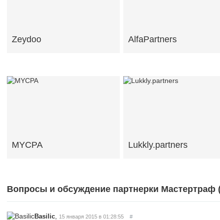
Zeydoo
AlfaPartners
MYCPA
Lukkly.partners
Вопросы и обсуждение партнерки Мастертраф 
,
Basilic
15 января 2015 в 01:28:55
#