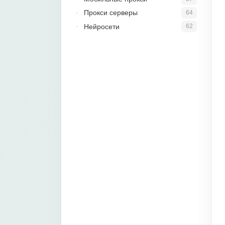
Прокси серверы
64
Нейросети
62