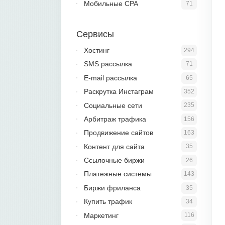
Мобильные CPA
71
Сервисы
Хостинг
294
SMS рассылка
71
E-mail рассылка
65
Раскрутка Инстаграм
352
Социальные сети
235
Арбитраж трафика
156
Продвижение сайтов
163
Контент для сайта
35
Ссылочные биржи
26
Платежные системы
143
Биржи фриланса
35
Купить трафик
34
Маркетинг
116