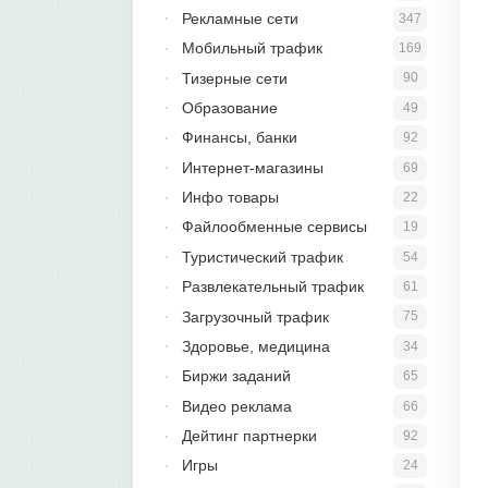
Рекламные сети
347
Мобильный трафик
169
Тизерные сети
90
Образование
49
Финансы, банки
92
Интернет-магазины
69
Инфо товары
22
Файлообменные сервисы
19
Туристический трафик
54
Развлекательный трафик
61
Загрузочный трафик
75
Здоровье, медицина
34
Биржи заданий
65
Видео реклама
66
Дейтинг партнерки
92
Игры
24