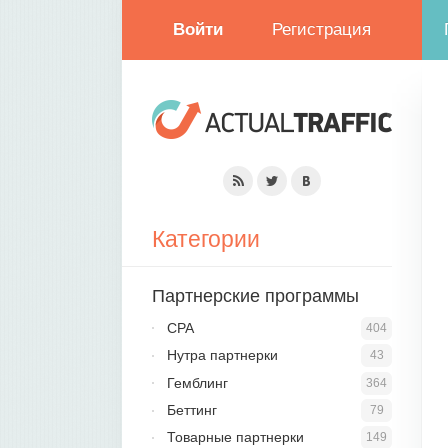
Войти
Регистрация
Категории
Партнерские программы
CPA
404
Нутра партнерки
43
Гемблинг
364
Беттинг
79
Товарные партнерки
149