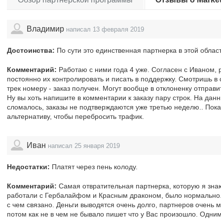
Владимир
написал 13 февраля 2019
Достоинства:
По сути это единственная партнерка в этой облас
Комментарий:
Работаю с ними года 4 уже. Согласен с Иваном,
постоянно их контролировать и писать в поддержку. Смотришь в с
трек номеру - заказ получен. Могут вообще в отклоненку отправи
Ну вы хоть напишите в комментарии к заказу пару строк. На дан
сломалось, заказы не подтверждаются уже третью неделю.. Пока 
альтернативу, чтобы перебросить трафик.
Иван
написал 25 января 2019
Недостатки:
Платят через пень колоду.
Комментарий:
Самая отвратительная партнерка, которую я знаю
работали с Гербалайфом и Красным драконом, было нормально. 
с чем связано. Деньги выводятся очень долго, партнеров очень 
потом как не в чем не бывало пишет что у Вас произошло. Од