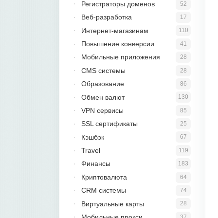
Регистраторы доменов
52
Веб-разработка
17
Интернет-магазинам
110
Повышение конверсии
41
Мобильные приложения
28
CMS системы
28
Образование
86
Обмен валют
130
VPN сервисы
85
SSL сертификаты
25
Кэшбэк
67
Travel
119
Финансы
183
Криптовалюта
64
CRM системы
74
Виртуальные карты
28
Мобильные прокси
37