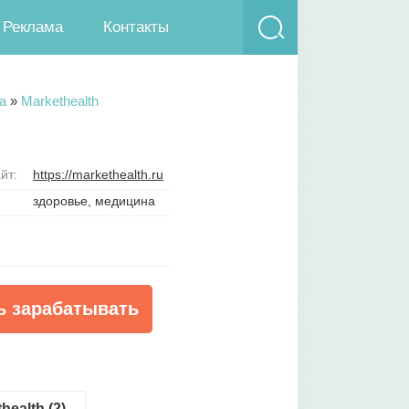
Реклама
Контакты
а
»
Markethealth
йт:
https://markethealth.ru
здоровье, медицина
ь зарабатывать
ealth (2)