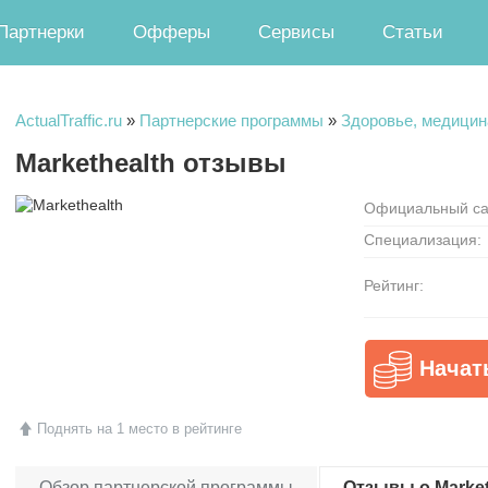
Партнерки
Офферы
Сервисы
Статьи
ActualTraffic.ru
»
Партнерские программы
»
Здоровье, медицин
Markethealth отзывы
Официальный са
Специализация:
Рейтинг:
Начат
Поднять на 1 место в рейтинге
Обзор партнерской программы
Отзывы о Marketh