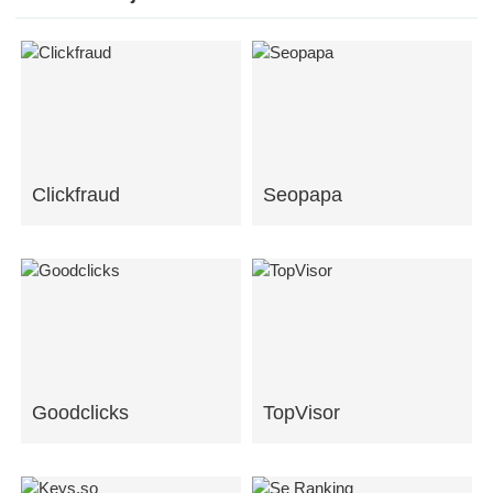
Clickfraud
Seopapa
Goodclicks
TopVisor