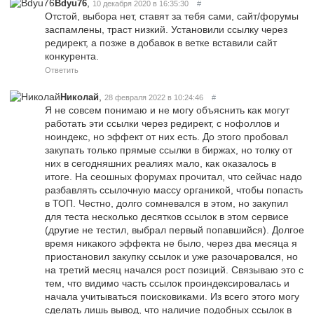
,
Bdyu76
10 декабря 2020 в 16:35:30
#
Отстой, выбора нет, ставят за тебя сами, сайт/форумы
заспамлены, траст низкий. Установили ссылку через
редирект, а позже в добавок в ветке вставили сайт
конкурента.
Ответить
,
Николай
28 февраля 2022 в 10:24:46
#
Я не совсем понимаю и не могу объяснить как могут
работать эти ссылки через редирект, с нофоллов и
ноиндекс, но эффект от них есть. До этого пробовал
закупать только прямые ссылки в биржах, но толку от
них в сегодняшних реалиях мало, как оказалось в
итоге. На сеошных форумах прочитал, что сейчас надо
разбавлять ссылочную массу органикой, чтобы попасть
в ТОП. Честно, долго сомневался в этом, но закупил
для теста несколько десятков ссылок в этом сервисе
(другие не тестил, выбрал первый попавшийся). Долгое
время никакого эффекта не было, через два месяца я
приостановил закупку ссылок и уже разочаровался, но
на третий месяц начался рост позиций. Связываю это с
тем, что видимо часть ссылок проиндексировалась и
начала учитываться поисковиками. Из всего этого могу
сделать лишь вывод, что наличие подобных ссылок в