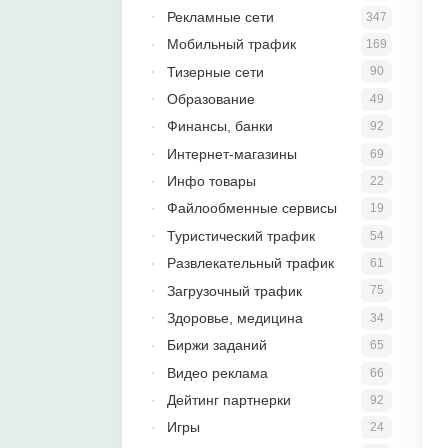
Рекламные сети
347
Мобильный трафик
169
Тизерные сети
90
Образование
49
Финансы, банки
92
Интернет-магазины
69
Инфо товары
22
Файлообменные сервисы
19
Туристический трафик
54
Развлекательный трафик
61
Загрузочный трафик
75
Здоровье, медицина
34
Биржи заданий
65
Видео реклама
66
Дейтинг партнерки
92
Игры
24