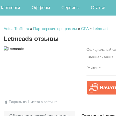
Партнерки
Офферы
Сервисы
Статьи
ActualTraffic.ru
»
Партнерские программы
»
CPA
»
Letmeads
Letmeads отзывы
Официальный са
Специализация:
Рейтинг:
Начат
Поднять на 1 место в рейтинге
Обзор партнерской программы
Отзывы о Letmea