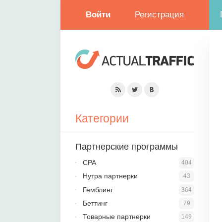
Войти
Регистрация
Категории
Партнерские программы
CPA
404
Нутра партнерки
43
Гемблинг
364
Беттинг
79
Товарные партнерки
149