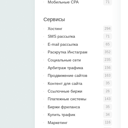
Мобильные CPA
71
Сервисы
Хостинг
294
SMS рассылка
71
E-mail рассылка
65
Раскрутка Инстаграм
352
Социальные сети
235
Арбитраж трафика
156
Продвижение сайтов
163
Контент для сайта
35
Ссылочные биржи
26
Платежные системы
143
Биржи фриланса
35
Купить трафик
34
Маркетинг
116