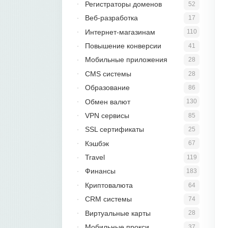
Регистраторы доменов
52
Веб-разработка
17
Интернет-магазинам
110
Повышение конверсии
41
Мобильные приложения
28
CMS системы
28
Образование
86
Обмен валют
130
VPN сервисы
85
SSL сертификаты
25
Кэшбэк
67
Travel
119
Финансы
183
Криптовалюта
64
CRM системы
74
Виртуальные карты
28
Мобильные прокси
37