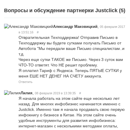
Вопросы и обсуждение партнерки Justclick (
5
)
,
Александр Маковицкий
05 февраля 2017
в 13:51:16
#
Отвратительная Техподдержка! Отправив Письмо в
Техподдержку вы будете сутками получать Письмо от
Автобота "Мы передали ваше Письмо специалистам..и
т.д.
Через еще сутки ТАКОЕ же Письмо. Через 3 суток вам
ЧТО-ТО ответят. Что НЕ решит проблему.
Я оплатил Тариф с Яндекса. Теперь ПЯТЫЕ СУТКИ у
меня ЕШЕ НЕТ ДЕНЕГ НА СЧЕТУ аккаунта.
Ответить
,
Лилия
08 февраля 2019 в 13:39:35
#
Я начала работать на этом сайте еще несколько лет
назад. Для многих инфобизнес начинается именно с
Justclick. Именно там я начала продавать свою первую
инфокнигу о бизнесе в Китае. На этом сайте очень
удобные инструменты для развития инфобизнеса:
интернет-магазин с несколькими методами оплаты,