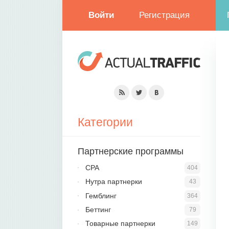
Войти
Регистрация
Категории
Партнерские программы
CPA
404
Нутра партнерки
43
Гемблинг
364
Беттинг
79
Товарные партнерки
149