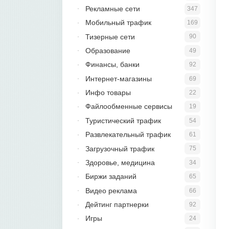
Рекламные сети
347
Мобильный трафик
169
Тизерные сети
90
Образование
49
Финансы, банки
92
Интернет-магазины
69
Инфо товары
22
Файлообменные сервисы
19
Туристический трафик
54
Развлекательный трафик
61
Загрузочный трафик
75
Здоровье, медицина
34
Биржи заданий
65
Видео реклама
66
Дейтинг партнерки
92
Игры
24