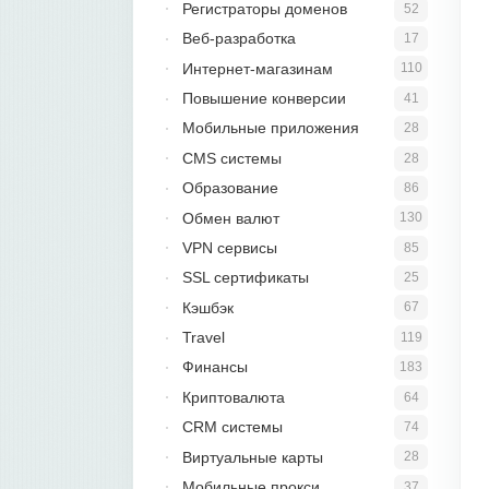
Регистраторы доменов
52
Веб-разработка
17
Интернет-магазинам
110
Повышение конверсии
41
Мобильные приложения
28
CMS системы
28
Образование
86
Обмен валют
130
VPN сервисы
85
SSL сертификаты
25
Кэшбэк
67
Travel
119
Финансы
183
Криптовалюта
64
CRM системы
74
Виртуальные карты
28
Мобильные прокси
37