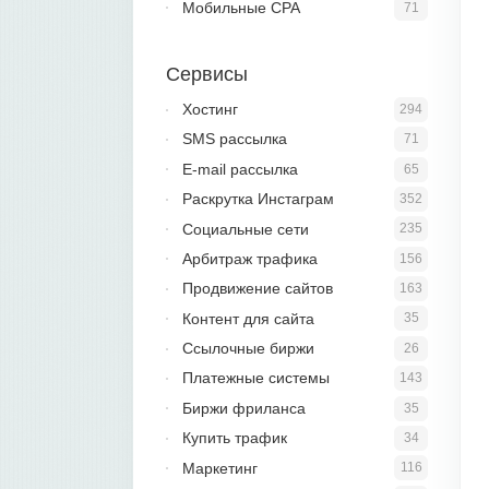
Мобильные CPA
71
Сервисы
Хостинг
294
SMS рассылка
71
E-mail рассылка
65
Раскрутка Инстаграм
352
Социальные сети
235
Арбитраж трафика
156
Продвижение сайтов
163
Контент для сайта
35
Ссылочные биржи
26
Платежные системы
143
Биржи фриланса
35
Купить трафик
34
Маркетинг
116