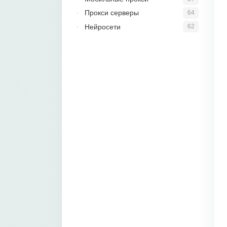
Прокси серверы
64
Нейросети
62