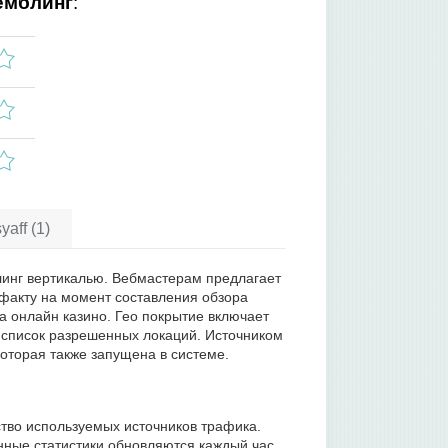
емблинг
:
aff (1)
блинг вертикалью. Вебмастерам предлагает
 факту на момент составления обзора
да онлайн казино. Гео покрытие включает
й список разрешенных локаций. Источником
оторая также запущена в системе.
тво используемых источников трафика.
ные статистики обновляются каждый час.