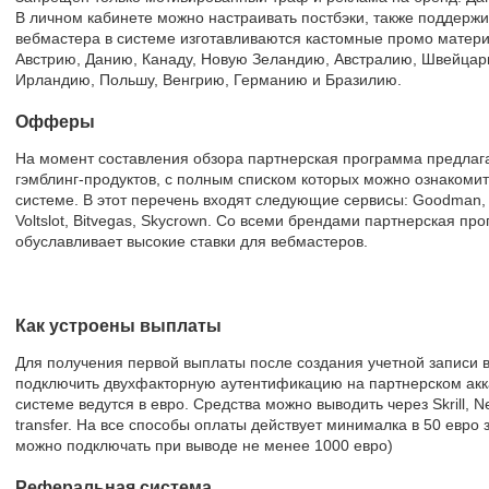
В личном кабинете можно настраивать постбэки, также поддержи
вебмастера в системе изготавливаются кастомные промо матер
Австрию, Данию, Канаду, Новую Зеландию, Австралию, Швейца
Ирландию, Польшу, Венгрию, Германию и Бразилию.
Офферы
На момент составления обзора партнерская программа предлаг
гэмблинг-продуктов, с полным списком которых можно ознакомит
системе. В этот перечень входят следующие сервисы: Goodman, C
Voltslot, Bitvegas, Skycrown. Со всеми брендами партнерская п
обуславливает высокие ставки для вебмастеров.
Как устроены выплаты
Для получения первой выплаты после создания учетной записи 
подключить двухфакторную аутентификацию на партнерском акк
системе ведутся в евро. Средства можно выводить через Skrill, N
transfer. На все способы оплаты действует минималка в 50 евро
можно подключать при выводе не менее 1000 евро)
Реферальная система