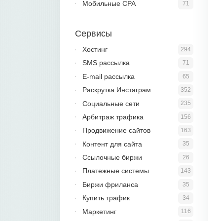
Мобильные CPA
71
Сервисы
Хостинг
294
SMS рассылка
71
E-mail рассылка
65
Раскрутка Инстаграм
352
Социальные сети
235
Арбитраж трафика
156
Продвижение сайтов
163
Контент для сайта
35
Ссылочные биржи
26
Платежные системы
143
Биржи фриланса
35
Купить трафик
34
Маркетинг
116