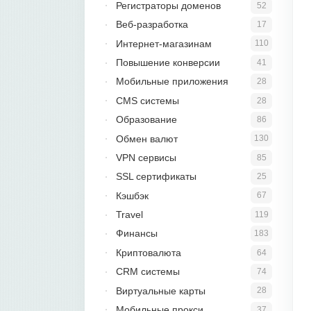
Регистраторы доменов
52
Веб-разработка
17
Интернет-магазинам
110
Повышение конверсии
41
Мобильные приложения
28
CMS системы
28
Образование
86
Обмен валют
130
VPN сервисы
85
SSL сертификаты
25
Кэшбэк
67
Travel
119
Финансы
183
Криптовалюта
64
CRM системы
74
Виртуальные карты
28
Мобильные прокси
37