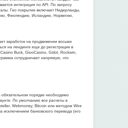
вается интеграция по API. По запросу
иалы. Гео покрытие включает Нидерланды,
рию, Финляндию, Исландию, Норвегию,
ает заработок на продвижении восьми
ься на лендинге еще до регистрации в
asino Buck, GiooCasino, Gslot, Rockwin,
рограмма сотрудничает напрямую, что
в обязательном порядке необходимо
аунте. По умолчанию все расчеты в
eteller, Webmoney, Bitcoin или методом Wire
 за исключением банковского перевода (его