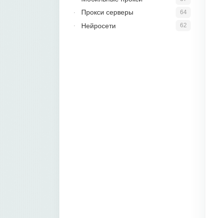
Прокси серверы
64
Нейросети
62