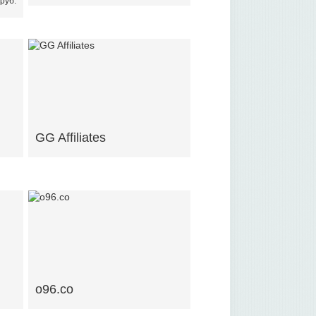
руб.
GG Affiliates
o96.co