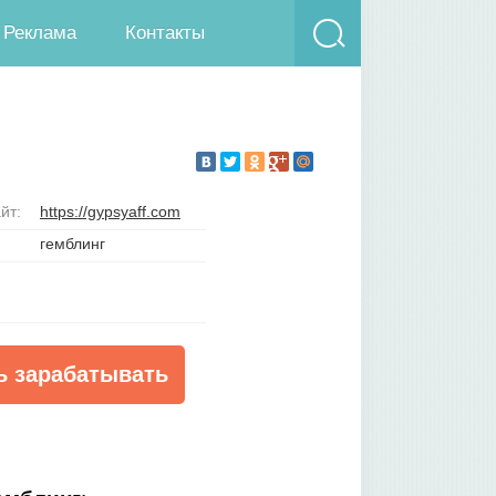
Реклама
Контакты
йт:
https://gypsyaff.com
гемблинг
ь зарабатывать