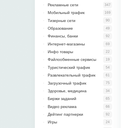
Рекламные сети
347
Мобильный трафик
169
Тизерные сети
90
Образование
49
Финансы, банки
92
Интернет-магазины
69
Инфо товары
22
Файлообменные сервисы
19
Туристический трафик
54
Развлекательный трафик
61
Загрузочный трафик
75
Здоровье, медицина
34
Биржи заданий
65
Видео реклама
66
Дейтинг партнерки
92
Игры
24