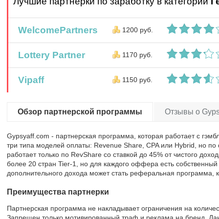
Лучшие партнерки по заработку в категории
Г
WelcomePartners
1200 руб.
Lottery Partner
1170 руб.
Vipaff
1150 руб.
Обзор партнерской программы
Отзывы о Gypsy
Gypsyaff.com - партнерская программа, которая работает с гэм
три типа моделей оплаты: Revenue Share, CPA или Hybrid, но по
работает только по RevShare со ставкой до 45% от чистого дохо
более 20 стран Tier-1, но для каждого оффера есть собственны
дополнительного дохода может стать реферальная программа, к
Преимущества партнерки
Партнерская программа не накладывает ограничения на количес
Запрещен только мотивированный траф и реклама на бренд. Дан