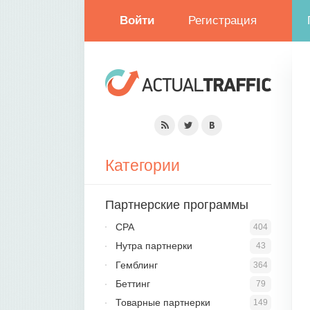
Войти
Регистрация
Категории
Партнерские программы
CPA
404
Нутра партнерки
43
Гемблинг
364
Беттинг
79
Товарные партнерки
149