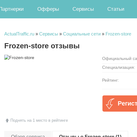
Партнерки
Офферы
Сервисы
Статьи
ActualTraffic.ru
»
Сервисы
»
Социальные сети
»
Frozen-store
Frozen-store отзывы
Официальный са
Специализация:
Рейтинг:
Регист
Поднять на 1 место в рейтинге
Обзор сервиса
Отзывы о Frozen-store (1)