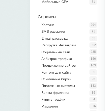
Мобильные CPA
71
Сервисы
Хостинг
294
SMS рассылка
71
E-mail рассылка
65
Раскрутка Инстаграм
352
Социальные сети
235
Арбитраж трафика
156
Продвижение сайтов
163
Контент для сайта
35
Ссылочные биржи
26
Платежные системы
143
Биржи фриланса
35
Купить трафик
34
Маркетинг
116