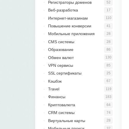
Регистраторы доменов
52
Веб-разработка
17
Интернет-магазинам
110
Повышение конверсии
41
Мобильные приложения
28
CMS системы
28
Образование
86
Обмен валют
130
VPN сервисы
85
SSL сертификаты
25
Кэшбэк
67
Travel
119
Финансы
183
Криптовалюта
64
CRM системы
74
Виртуальные карты
28
Мобильные прокси
37