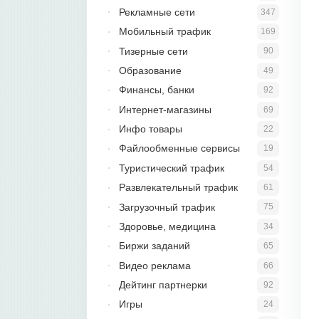
Рекламные сети
347
Мобильный трафик
169
Тизерные сети
90
Образование
49
Финансы, банки
92
Интернет-магазины
69
Инфо товары
22
Файлообменные сервисы
19
Туристический трафик
54
Развлекательный трафик
61
Загрузочный трафик
75
Здоровье, медицина
34
Биржи заданий
65
Видео реклама
66
Дейтинг партнерки
92
Игры
24