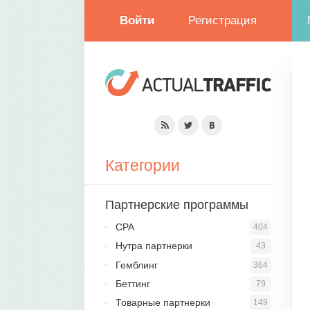
Войти
Регистрация
Категории
Партнерские программы
CPA
404
Нутра партнерки
43
Гемблинг
364
Беттинг
79
Товарные партнерки
149