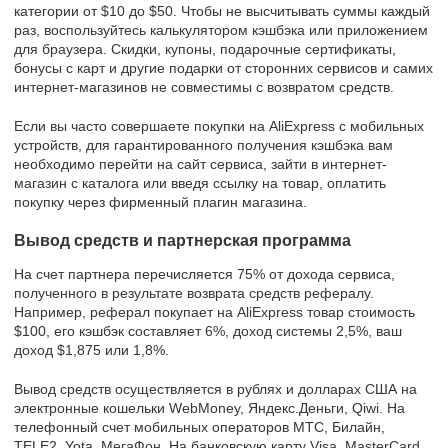
категории от $10 до $50. Чтобы не высчитывать суммы каждый
раз, воспользуйтесь калькулятором кэшбэка или приложением
для браузера. Скидки, купоны, подарочные сертификаты,
бонусы с карт и другие подарки от сторонних сервисов и самих
интернет-магазинов не совместимы с возвратом средств.
Если вы часто совершаете покупки на AliExpress с мобильных
устройств, для гарантированного получения кэшбэка вам
необходимо перейти на сайт сервиса, зайти в интернет-
магазин с каталога или введя ссылку на товар, оплатить
покупку через фирменный плагин магазина.
Вывод средств и партнерская программа
На счет партнера перечисляется 75% от дохода сервиса,
полученного в результате возврата средств рефералу.
Например, реферал покупает на AliExpress товар стоимость
$100, его кэшбэк составляет 6%, доход системы 2,5%, ваш
доход $1,875 или 1,8%.
Вывод средств осуществляется в рублях и долларах США на
электронные кошельки WebMoney, Яндекс.Деньги, Qiwi. На
телефонный счет мобильных операторов МТС, Билайн,
TELE2, Yota, МегаФон. На банковскую карту Visa, MasterCard.