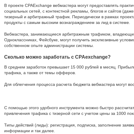
В проекте CPAExchange вебмастера могут предоставлять практич
социальных сетей, с контекстной рекламы, блогов и сайтов (даж
тизерный и арбитражный трафик. Периодически в рамках проек
продукты с самым высоким вознаграждением за лид в системе.
Вебмастера, занимающиеся арбитражным трафиком, владеющие 
Одноклассниках, Фейсбуке, могут получить эксклюзивные услови
собственном опыте администрации системы.
Сколько можно заработать с CPAexchange?
В среднем заработок превышает 15 000 рублей в месяц. Прибыль
трафика, а также от темы офферов.
Для облегчения процесса расчета бюджета вебмастера могут во
С помощью этого удобного инструмента можно быстро рассчита
привлечения трафика с тизерной сети с учетом цены за 1000 пок
Типы действий (лиды): регистрация, подписка, заполнение заяв
информации и так далее.