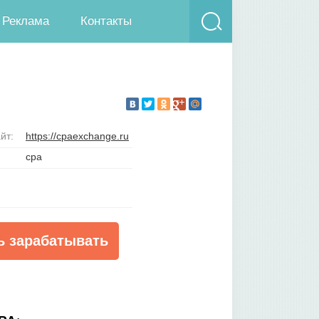
Реклама
Контакты
йт:
https://cpaexchange.ru
cpa
ь зарабатывать