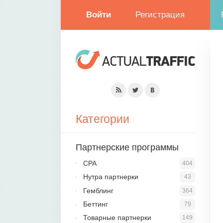
Войти
Регистрация
Категории
Партнерские программы
CPA
404
Нутра партнерки
43
Гемблинг
364
Беттинг
79
Товарные партнерки
149