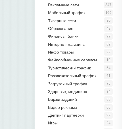
Рекламные сети
347
Мобильный трафик
169
Тизерные сети
90
Образование
49
Финансы, банки
92
Интернет-магазины
69
Инфо товары
22
Файлообменные сервисы
19
Туристический трафик
54
Развлекательный трафик
61
Загрузочный трафик
75
Здоровье, медицина
34
Биржи заданий
65
Видео реклама
66
Дейтинг партнерки
92
Игры
24