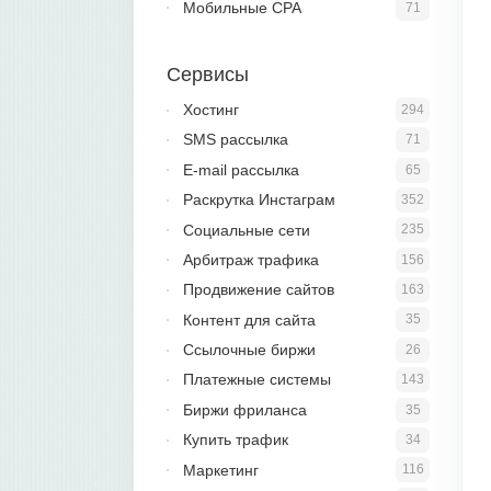
Мобильные CPA
71
Сервисы
Хостинг
294
SMS рассылка
71
E-mail рассылка
65
Раскрутка Инстаграм
352
Социальные сети
235
Арбитраж трафика
156
Продвижение сайтов
163
Контент для сайта
35
Ссылочные биржи
26
Платежные системы
143
Биржи фриланса
35
Купить трафик
34
Маркетинг
116