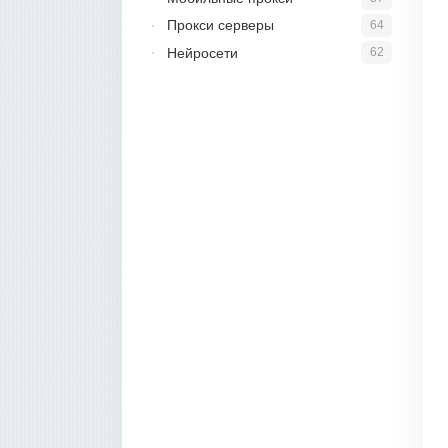
Прокси серверы
64
Нейросети
62