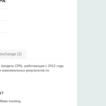
PA
:
xchange (3)
т (модель CPA), работающая с 2012 года.
я максимальных результатов по
м?
ate tracking.