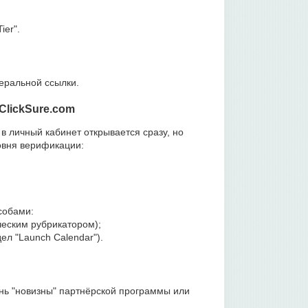
ier".
еральной ссылки.
ClickSure.com
в личный кабинет открывается сразу, но
овня верификации:
собами:
ческим рубрикатором);
л "Launch Calendar").
ень "новизны" партнёрской программы или