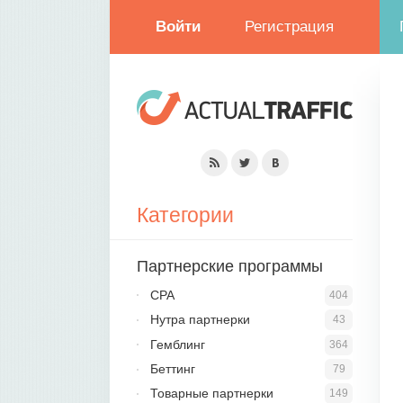
Войти
Регистрация
Категории
Партнерские программы
CPA
404
Нутра партнерки
43
Гемблинг
364
Беттинг
79
Товарные партнерки
149