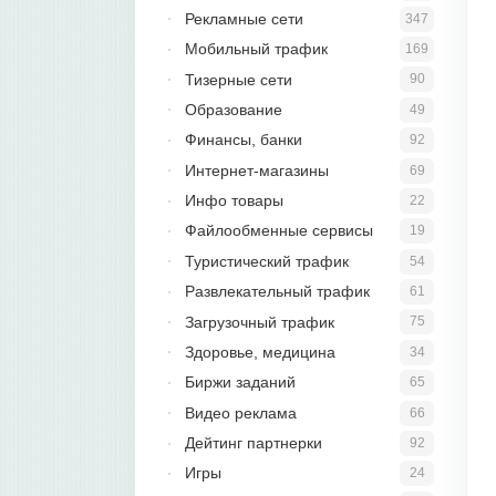
Рекламные сети
347
Мобильный трафик
169
Тизерные сети
90
Образование
49
Финансы, банки
92
Интернет-магазины
69
Инфо товары
22
Файлообменные сервисы
19
Туристический трафик
54
Развлекательный трафик
61
Загрузочный трафик
75
Здоровье, медицина
34
Биржи заданий
65
Видео реклама
66
Дейтинг партнерки
92
Игры
24