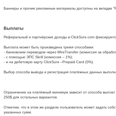
Баннеры и прочие рекламные материалы доступны на вкладке "R
Выплаты
Реферальный и партнёрские доходы в ClickSure.com фиксируют
Выплата может быть произведена тремя способами:
- банковским переводом через WireTransfer (комиссия за обработ
- с помощью ЭПС Skrill (комиссия – 1%);
- и на дебетовую карту ClickSure –Prepaid Card (0%).
Выбор способа вывода и регистрация платёжных данных выполня
Ограничение на платёжный минимум зависит от способа выплат и
250$ для остальных вариантов.
Отметим, что в этом же разделе пользователь может задать со
указанных сумм.