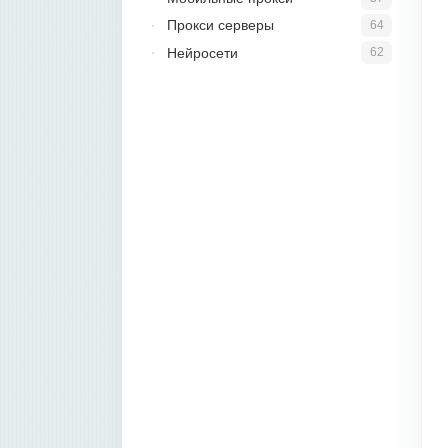
Прокси серверы
64
Нейросети
62