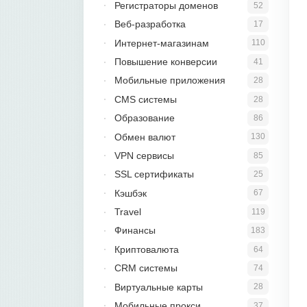
Регистраторы доменов
52
Веб-разработка
17
Интернет-магазинам
110
Повышение конверсии
41
Мобильные приложения
28
CMS системы
28
Образование
86
Обмен валют
130
VPN сервисы
85
SSL сертификаты
25
Кэшбэк
67
Travel
119
Финансы
183
Криптовалюта
64
CRM системы
74
Виртуальные карты
28
Мобильные прокси
37