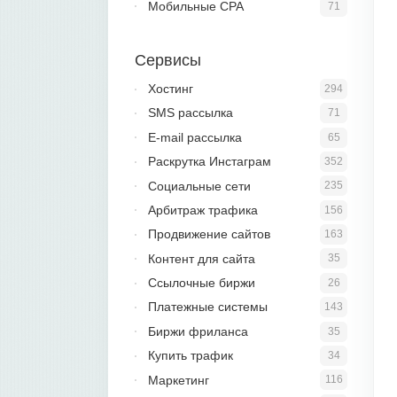
Мобильные CPA
71
Сервисы
Хостинг
294
SMS рассылка
71
E-mail рассылка
65
Раскрутка Инстаграм
352
Социальные сети
235
Арбитраж трафика
156
Продвижение сайтов
163
Контент для сайта
35
Ссылочные биржи
26
Платежные системы
143
Биржи фриланса
35
Купить трафик
34
Маркетинг
116