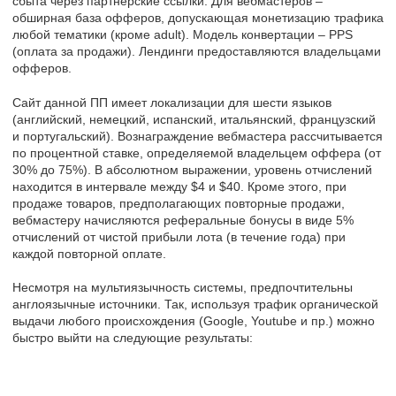
сбыта через партнёрские ссылки. Для вебмастеров –
обширная база офферов, допускающая монетизацию трафика
любой тематики (кроме adult). Модель конвертации – PPS
(оплата за продажи). Лендинги предоставляются владельцами
офферов.
Сайт данной ПП имеет локализации для шести языков
(английский, немецкий, испанский, итальянский, французский
и португальский). Вознаграждение вебмастера рассчитывается
по процентной ставке, определяемой владельцем оффера (от
30% до 75%). В абсолютном выражении, уровень отчислений
находится в интервале между $4 и $40. Кроме этого, при
продаже товаров, предполагающих повторные продажи,
вебмастеру начисляются реферальные бонусы в виде 5%
отчислений от чистой прибыли лота (в течение года) при
каждой повторной оплате.
Несмотря на мультиязычность системы, предпочтительны
англоязычные источники. Так, используя трафик органической
выдачи любого происхождения (Google, Youtube и пр.) можно
быстро выйти на следующие результаты: